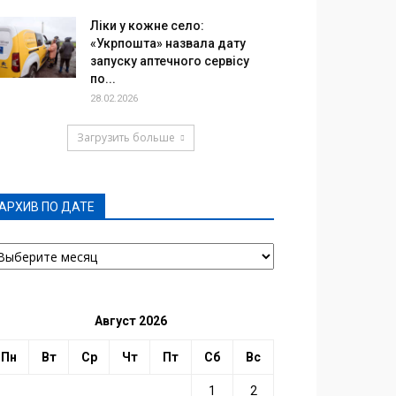
Ліки у кожне село:
«Укрпошта» назвала дату
запуску аптечного сервісу
по...
28.02.2026
Загрузить больше
АРХИВ ПО ДАТЕ
РХИВ
О
АТЕ
Август 2026
Пн
Вт
Ср
Чт
Пт
Сб
Вс
1
2