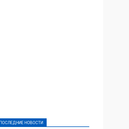
Featured
Актуально
Ваши права
Видеосюжеты
Власть
Выборы - 2021
Выборы-2020
Город
Досуг
Е-декларації
Здоровье
Конкурсы
Криминал и Происшествия
Культура
Новости
Образование
Политическая реклама
Реклама
Слово - народу
Спорт
Твори добро
Фоторепортажи
ПОСЛЕДНИЕ НОВОСТИ
Подробнее