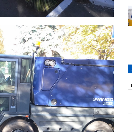
А
П
Д