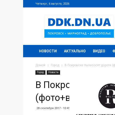
Четверг, 6 августа, 2026
DDK.DN.UA
НОВОСТИ
АКТУАЛЬНО
ВИДЕО
Домой
Город
В Покровске пылесосят дороги (
Город
Новости
В Покровске пыле
(фото+видео)
28 сентября 2017 - 10:45