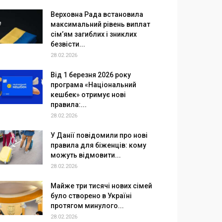
Верховна Рада встановила
максимальний рівень виплат
сім’ям загиблих і зниклих
безвісти...
28.02.2026
Від 1 березня 2026 року
програма «Національний
кешбек» отримує нові
правила:...
28.02.2026
У Данії повідомили про нові
правила для біженців: кому
можуть відмовити...
28.02.2026
Майже три тисячі нових сімей
було створено в Україні
протягом минулого...
28.02.2026