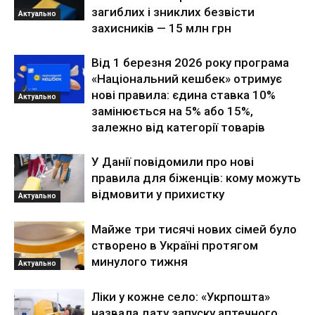
загиблих і зниклих безвісти
Актуально
захисників — 15 млн грн
Від 1 березня 2026 року програма
«Національний кешбек» отримує
нові правила: єдина ставка 10%
Актуально
замінюється на 5% або 15%,
залежно від категорії товарів
У Данії повідомили про нові
правила для біженців: кому можуть
відмовити у прихистку
Актуально
Майже три тисячі нових сімей було
створено в Україні протягом
минулого тижня
Актуально
Ліки у кожне село: «Укрпошта»
назвала дату запуску аптечного