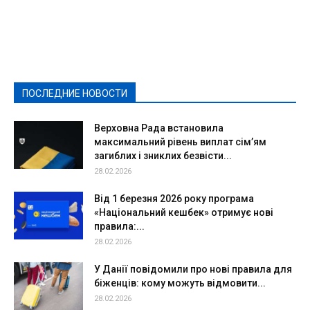
Featured
Актуально
Ваши права
Видеосюжеты
Власть
Выборы - 2021
Выборы-2020
Город
Досуг
Е-декларації
Здоровье
Конкурсы
Криминал и Происшествия
Культура
Новости
Образование
Политическая реклама
Реклама
Слово - народу
Спорт
Твори добро
Фоторепортажи
ПОСЛЕДНИЕ НОВОСТИ
Подробнее
Верховна Рада встановила
максимальний рівень виплат сім’ям
загиблих і зниклих безвісти...
28.02.2026
Від 1 березня 2026 року програма
«Національний кешбек» отримує нові
правила:...
28.02.2026
У Данії повідомили про нові правила для
біженців: кому можуть відмовити...
28.02.2026