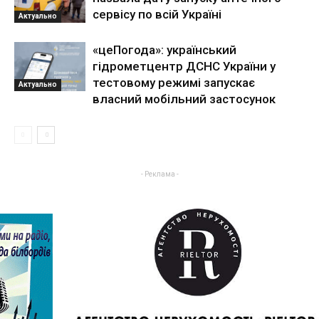
сервісу по всій Україні
Актуально
«цеПогода»: український
гідрометцентр ДСНС України у
тестовому режимі запускає
Актуально
власний мобільний застосунок
- Реклама -