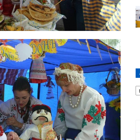
А
П
Д