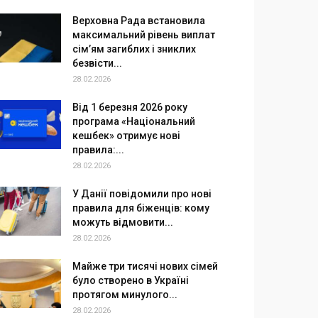
Верховна Рада встановила
максимальний рівень виплат
сім’ям загиблих і зниклих
безвісти...
28.02.2026
Від 1 березня 2026 року
програма «Національний
кешбек» отримує нові
правила:...
28.02.2026
У Данії повідомили про нові
правила для біженців: кому
можуть відмовити...
28.02.2026
Майже три тисячі нових сімей
було створено в Україні
протягом минулого...
28.02.2026