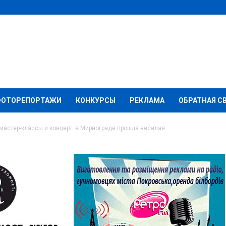
ФОТОРЕПОРТАЖИ
КОНКУРСЫ
РЕКЛАМА
ОБРАТНАЯ С
мастер-классы и концерт: в Мирнограде прошла веселая...
й и фруктов, мастер-
: в Мирнограде
рмарка (фото)