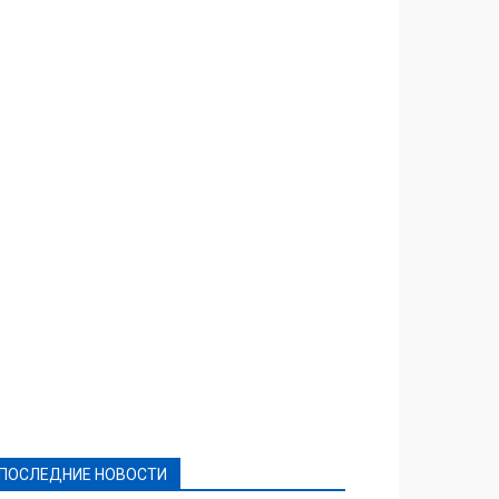
Featured
Актуально
Ваши права
Видеосюжеты
Власть
Выборы - 2021
Выборы-2020
Город
Досуг
Е-декларації
Здоровье
Конкурсы
Криминал и Происшествия
Культура
Новости
Образование
Политическая реклама
Реклама
Слово - народу
Спорт
Твори добро
Фоторепортажи
ПОСЛЕДНИЕ НОВОСТИ
Подробнее