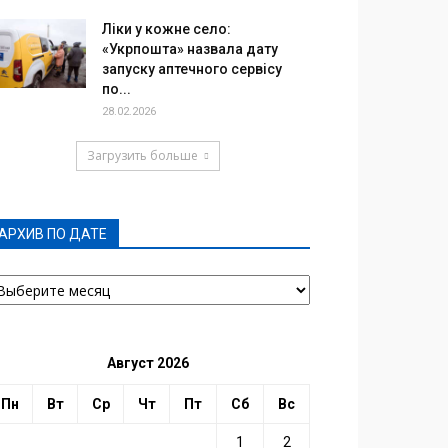
Ліки у кожне село:
«Укрпошта» назвала дату
запуску аптечного сервісу
по...
28.02.2026
Загрузить больше
АРХИВ ПО ДАТЕ
РХИВ
О
АТЕ
Август 2026
Пн
Вт
Ср
Чт
Пт
Сб
Вс
1
2