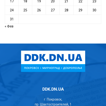
17
18
19
20
21
22
23
24
25
26
27
28
29
30
31
« Фев
DDK.DN.UA
г. Покровск,
пр. Шахтостроителей, 1