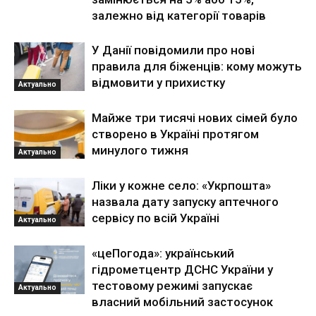
залежно від категорії товарів
У Данії повідомили про нові
правила для біженців: кому можуть
відмовити у прихистку
Актуально
Майже три тисячі нових сімей було
створено в Україні протягом
минулого тижня
Актуально
Ліки у кожне село: «Укрпошта»
назвала дату запуску аптечного
сервісу по всій Україні
Актуально
«цеПогода»: український
гідрометцентр ДСНС України у
тестовому режимі запускає
Актуально
власний мобільний застосунок