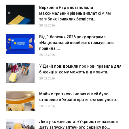
Верховна Рада встановила
максимальний рівень виплат сім’ям
загиблих і зниклих безвісти...
28.02.2026
Від 1 березня 2026 року програма
«Національний кешбек» отримує нові
правила:...
28.02.2026
У Данії повідомили про нові правила для
біженців: кому можуть відмовити...
28.02.2026
Майже три тисячі нових сімей було
створено в Україні протягом минулого...
28.02.2026
Ліки у кожне село: «Укрпошта» назвала
дату запуску аптечного сервісу по...