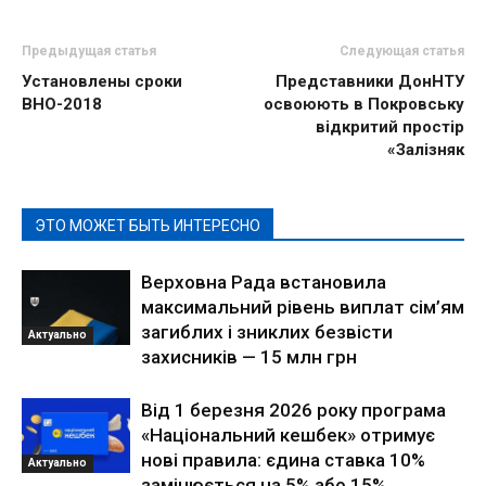
Предыдущая статья
Следующая статья
Установлены сроки
Представники ДонНТУ
ВНО-2018
освоюють в Покровську
відкритий простір
«Залізняк
ЭТО МОЖЕТ БЫТЬ ИНТЕРЕСНО
Верховна Рада встановила
максимальний рівень виплат сім’ям
загиблих і зниклих безвісти
Актуально
захисників — 15 млн грн
Від 1 березня 2026 року програма
«Національний кешбек» отримує
нові правила: єдина ставка 10%
Актуально
замінюється на 5% або 15%,