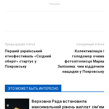
- Реклама -
Предыдущая статья
Следующая статья
Перший український
Колективізація і
етнофестиваль «Східний
голодомор очима
оберіг» стартує у
фотолітописця Марка
Покровську
Залізняка: чим віддячили
нащадки у Покровську
ЭТО МОЖЕТ БЫТЬ ИНТЕРЕСНО
Верховна Рада встановила
максимальний рівень виплат сім’ям