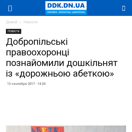
Домой
Новости
Новости
Добропільські
правоохоронці
познайомили дошкільнят
із «дорожньою абеткою»
15 сентября 2017 - 14:03
Facebook
Twitter
Telegram
WhatsApp
Vibe