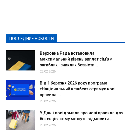
Featured
Актуально
Ваши права
Видеосюжеты
Власть
Выборы - 2021
Выборы-2020
Город
Досуг
Е-декларації
Здоровье
Конкурсы
Криминал и Происшествия
Культура
Новости
Образование
Политическая реклама
Реклама
Слово - народу
Спорт
Твори добро
Фоторепортажи
ПОСЛЕДНИЕ НОВОСТИ
Подробнее
Верховна Рада встановила
максимальний рівень виплат сім’ям
загиблих і зниклих безвісти...
28.02.2026
Від 1 березня 2026 року програма
«Національний кешбек» отримує нові
правила:...
28.02.2026
У Данії повідомили про нові правила для
біженців: кому можуть відмовити...
28.02.2026