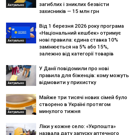
загиблих і зниклих безвісти
Актуально
захисників — 15 млн грн
Від 1 березня 2026 року програма
«Національний кешбек» отримує
нові правила: єдина ставка 10%
Актуально
замінюється на 5% або 15%,
залежно від категорії товарів
У Данії повідомили про нові
правила для біженців: кому можуть
відмовити у прихистку
Актуально
Майже три тисячі нових сімей було
створено в Україні протягом
минулого тижня
Актуально
Ліки у кожне село: «Укрпошта»
назвала дату запуску аптечного