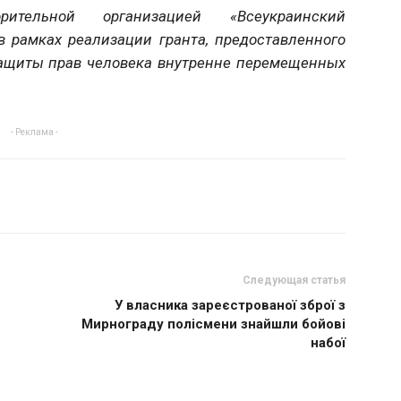
рительной организацией «Всеукраинский
 рамках реализации гранта, предоставленного
защиты прав человека внутренне перемещенных
- Реклама -
Следующая статья
У власника зареєстрованої зброї з
Мирнограду полісмени знайшли бойові
набої