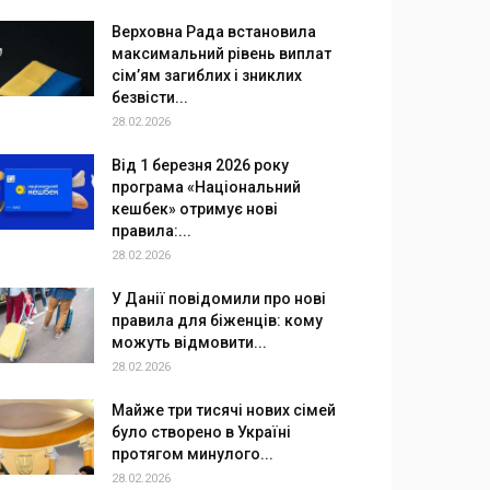
Верховна Рада встановила
максимальний рівень виплат
сім’ям загиблих і зниклих
безвісти...
28.02.2026
Від 1 березня 2026 року
програма «Національний
кешбек» отримує нові
правила:...
28.02.2026
У Данії повідомили про нові
правила для біженців: кому
можуть відмовити...
28.02.2026
Майже три тисячі нових сімей
було створено в Україні
протягом минулого...
28.02.2026