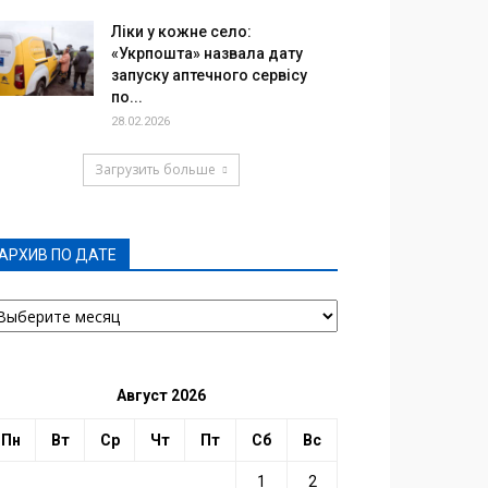
Ліки у кожне село:
«Укрпошта» назвала дату
запуску аптечного сервісу
по...
28.02.2026
Загрузить больше
АРХИВ ПО ДАТЕ
РХИВ
О
АТЕ
Август 2026
Пн
Вт
Ср
Чт
Пт
Сб
Вс
1
2