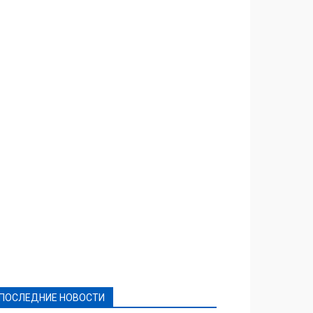
Featured
Актуально
Ваши права
Видеосюжеты
Власть
Выборы - 2021
Выборы-2020
Город
Досуг
Е-декларації
Здоровье
Конкурсы
Криминал и Происшествия
Культура
Новости
Образование
Политическая реклама
Реклама
Слово - народу
Спорт
Твори добро
Фоторепортажи
ПОСЛЕДНИЕ НОВОСТИ
Подробнее