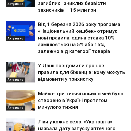
загиблих і зниклих безвісти
Актуально
захисників — 15 млн грн
Від 1 березня 2026 року програма
«Національний кешбек» отримує
нові правила: єдина ставка 10%
Актуально
замінюється на 5% або 15%,
залежно від категорії товарів
У Данії повідомили про нові
правила для біженців: кому можуть
відмовити у прихистку
Актуально
Майже три тисячі нових сімей було
створено в Україні протягом
минулого тижня
Актуально
Ліки у кожне село: «Укрпошта»
назвала дату запуску аптечного