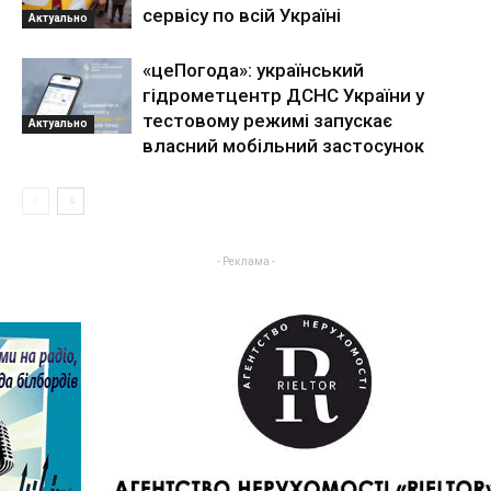
сервісу по всій Україні
Актуально
«цеПогода»: український
гідрометцентр ДСНС України у
тестовому режимі запускає
Актуально
власний мобільний застосунок
- Реклама -