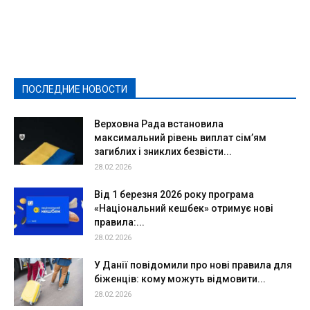
Featured
Актуально
Ваши права
Видеосюжеты
Власть
Выборы - 2021
Выборы-2020
Город
Досуг
Е-декларації
Здоровье
Конкурсы
Криминал и Происшествия
Культура
Новости
Образование
Политическая реклама
Реклама
Слово - народу
Спорт
Твори добро
Фоторепортажи
ПОСЛЕДНИЕ НОВОСТИ
Подробнее
Верховна Рада встановила
максимальний рівень виплат сім’ям
загиблих і зниклих безвісти...
28.02.2026
Від 1 березня 2026 року програма
«Національний кешбек» отримує нові
правила:...
28.02.2026
У Данії повідомили про нові правила для
біженців: кому можуть відмовити...
28.02.2026