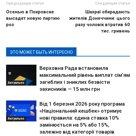
Предыдущая статья
Следующая статья
Осенью в Покровске
Шахраї обкрадають
высадят новую партию
жителів Донеччини: цього
роз
разу чоловік втратив 60
тис. гривень
ЭТО МОЖЕТ БЫТЬ ИНТЕРЕСНО
Верховна Рада встановила
максимальний рівень виплат сім’ям
загиблих і зниклих безвісти
Актуально
захисників — 15 млн грн
Від 1 березня 2026 року програма
«Національний кешбек» отримує
нові правила: єдина ставка 10%
Актуально
замінюється на 5% або 15%,
залежно від категорії товарів