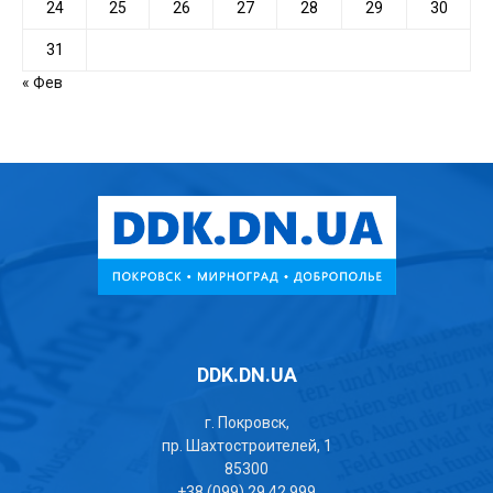
24
25
26
27
28
29
30
31
« Фев
DDK.DN.UA
г. Покровск,
пр. Шахтостроителей, 1
85300
+38 (099) 29 42 999