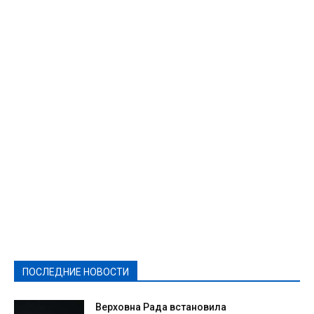
Featured
Актуально
Ваши права
Видеосюжеты
Власть
Выборы - 2021
Выборы-2020
Город
Досуг
Е-декларації
Здоровье
Конкурсы
Криминал и Происшествия
Культура
Новости
Образование
Политическая реклама
Реклама
Слово - народу
Спорт
Твори добро
Фоторепортажи
ПОСЛЕДНИЕ НОВОСТИ
Подробнее
Верховна Рада встановила