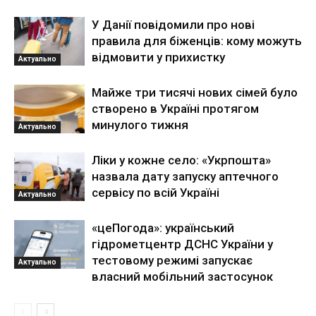
У Данії повідомили про нові
правила для біженців: кому можуть
відмовити у прихистку
Актуально
Майже три тисячі нових сімей було
створено в Україні протягом
минулого тижня
Актуально
Ліки у кожне село: «Укрпошта»
назвала дату запуску аптечного
сервісу по всій Україні
Актуально
«цеПогода»: український
гідрометцентр ДСНС України у
тестовому режимі запускає
Актуально
власний мобільний застосунок