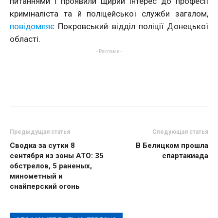
питаннями і проявили щирий інтерес до професії
криміналіста та й поліцейської служби загалом,
повідомляє
Покровський відділ поліції Донецької
області.
- Реклама -
Предыдущая статья
Следующая статья
Сводка за сутки 8
В Белицком прошла
сентября из зоны АТО: 35
спартакиада
обстрелов, 5 раненых,
минометный и
снайперский огонь