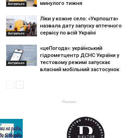
минулого тижня
Актуально
Ліки у кожне село: «Укрпошта»
назвала дату запуску аптечного
сервісу по всій Україні
Актуально
«цеПогода»: український
гідрометцентр ДСНС України у
тестовому режимі запускає
Актуально
власний мобільний застосунок
- Реклама -