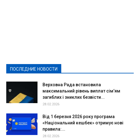
Featured
Актуально
Ваши права
Видеосюжеты
Власть
Выборы - 2021
Выборы-2020
Город
Досуг
Е-декларації
Здоровье
Конкурсы
Криминал и Происшествия
Культура
Новости
Образование
Политическая реклама
Реклама
Слово - народу
Спорт
Твори добро
Фоторепортажи
ПОСЛЕДНИЕ НОВОСТИ
Подробнее
Верховна Рада встановила
максимальний рівень виплат сім’ям
загиблих і зниклих безвісти...
28.02.2026
Від 1 березня 2026 року програма
«Національний кешбек» отримує нові
правила:...
28.02.2026