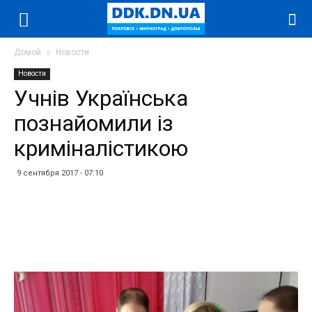
Домой
Новости
Новости
Учнів Українська
познайомили із
криміналістикою
9 сентября 2017 - 07:10
Facebook
Twitter
Telegram
WhatsApp
Vibe