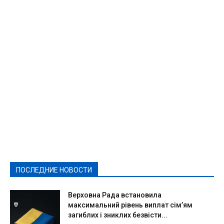
Featured
Актуально
Ваши права
Видеосюжеты
Власть
Выборы - 2021
Выборы-2020
Город
Досуг
Е-декларації
Здоровье
Конкурсы
Криминал и Происшествия
Культура
Новости
Образование
Политическая реклама
Реклама
Слово - народу
Спорт
Твори добро
Фоторепортажи
ПОСЛЕДНИЕ НОВОСТИ
Подробнее
Верховна Рада встановила
максимальний рівень виплат сім’ям
загиблих і зниклих безвісти...