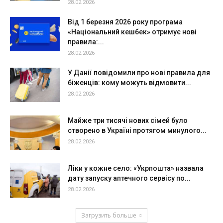
28.02.2026
Від 1 березня 2026 року програма
«Національний кешбек» отримує нові
правила:...
28.02.2026
У Данії повідомили про нові правила для
біженців: кому можуть відмовити...
28.02.2026
Майже три тисячі нових сімей було
створено в Україні протягом минулого...
28.02.2026
Ліки у кожне село: «Укрпошта» назвала
дату запуску аптечного сервісу по...
28.02.2026
Загрузить больше