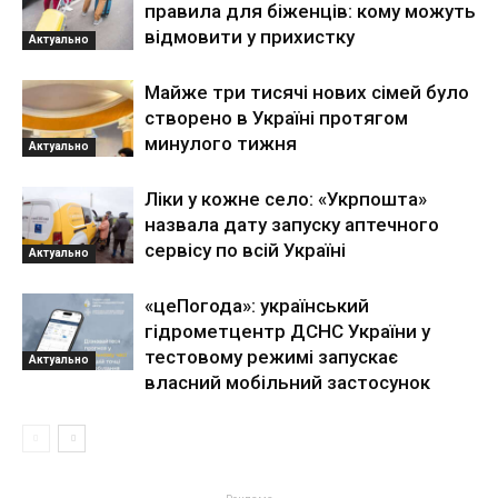
правила для біженців: кому можуть
відмовити у прихистку
Актуально
Майже три тисячі нових сімей було
створено в Україні протягом
минулого тижня
Актуально
Ліки у кожне село: «Укрпошта»
назвала дату запуску аптечного
сервісу по всій Україні
Актуально
«цеПогода»: український
гідрометцентр ДСНС України у
тестовому режимі запускає
Актуально
власний мобільний застосунок