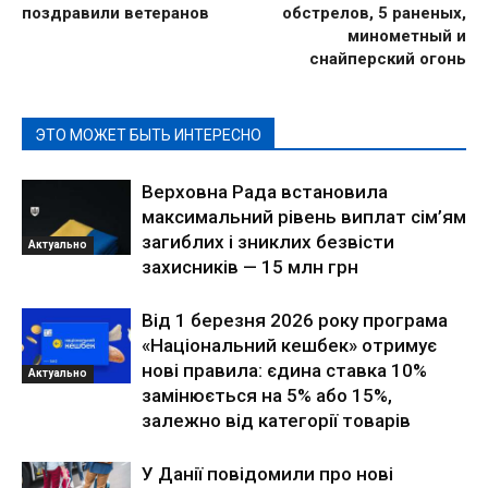
поздравили ветеранов
обстрелов, 5 раненых,
минометный и
снайперский огонь
ЭТО МОЖЕТ БЫТЬ ИНТЕРЕСНО
Верховна Рада встановила
максимальний рівень виплат сім’ям
загиблих і зниклих безвісти
Актуально
захисників — 15 млн грн
Від 1 березня 2026 року програма
«Національний кешбек» отримує
нові правила: єдина ставка 10%
Актуально
замінюється на 5% або 15%,
залежно від категорії товарів
У Данії повідомили про нові