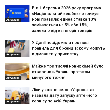
Від 1 березня 2026 року програма
«Національний кешбек» отримує
нові правила: єдина ставка 10%
Актуально
замінюється на 5% або 15%,
залежно від категорії товарів
У Данії повідомили про нові
правила для біженців: кому можуть
відмовити у прихистку
Актуально
Майже три тисячі нових сімей було
створено в Україні протягом
минулого тижня
Актуально
Ліки у кожне село: «Укрпошта»
назвала дату запуску аптечного
сервісу по всій Україні
Актуально