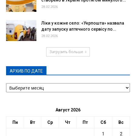
створено в Україні протягом минулого...
28.02.2026
Ліки у кожне село: «Укрпошта» назвала
дату запуску аптечного сервісу по...
28.02.2026
Загрузить больше
АРХИВ ПО ДАТЕ
АРХИВ
ПО
ДАТЕ
Август 2026
Пн
Вт
Ср
Чт
Пт
Сб
Вс
1
2