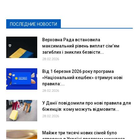
Здоровье
Конкурсы
Криминал и Происшествия
Культура
Новости
Образование
Политическая реклама
Реклама
Слово - народу
Спорт
Твори добро
Фоторепортажи
ПОСЛЕДНИЕ НОВОСТИ
Подробнее
Верховна Рада встановила
максимальний рівень виплат сім’ям
загиблих і зниклих безвісти...
28.02.2026
Від 1 березня 2026 року програма
«Національний кешбек» отримує нові
правила:...
28.02.2026
У Данії повідомили про нові правила для
біженців: кому можуть відмовити...
28.02.2026
Майже три тисячі нових сімей було