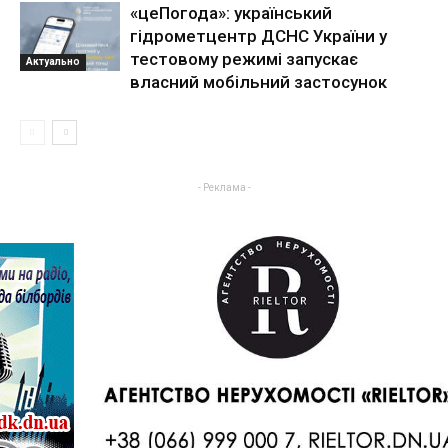
«цеПогода»: український
гідрометцентр ДСНС України у
тестовому режимі запускає
Актуально
власний мобільний застосунок
- Реклама -