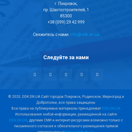
г. Покровск,
пр. Шахтостроителей, 1
85300
+38 (099) 29 42 999
Свяжитесь с нами:
info@ddk.dn.ua
Следуйте за нами
© 2020, DDK.DN.UA Сайт городов Покровск, Родинское, Мирноград и
Доброполье, все права защищены.
Все права на публикуемые материалы принадлежат
DDK.DN.UA
.
Использования любой информации, размещённой на сайте
DDK.DN.UA
, другими СМИ и интернет-ресурсами возможно только с
письменного согласия и обязательного размещения прямой