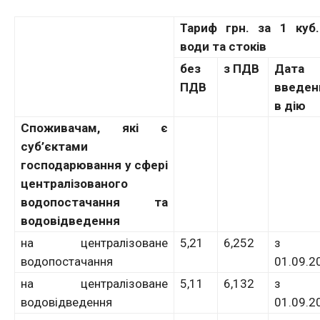
Тариф грн. за 1 куб
води та стоків
без
з ПДВ
Дата
ПДВ
введен
в дію
Споживачам, які є
суб’єктами
господарювання у сфері
централізованого
водопостачання та
водовідведення
на централізоване
5,21
6,252
з
водопостачання
01.09.2
на централізоване
5,11
6,132
з
водовідведення
01.09.2