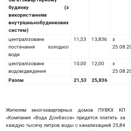
будинку (з
використанням
внутрішньнобудинкових
систем)
централізоване
11,53
13,836
з
постачання холодної
25.08.2
води
централізоване
10,00
12,00
з
водовідведення
25.08.2
Разом
21,53
25,836
Жителям многоквартирных домов ПУВКХ КП
«Компания «Вода Донбасса» придется платить за
каждую тысячу литров воды с канализацией 25,84