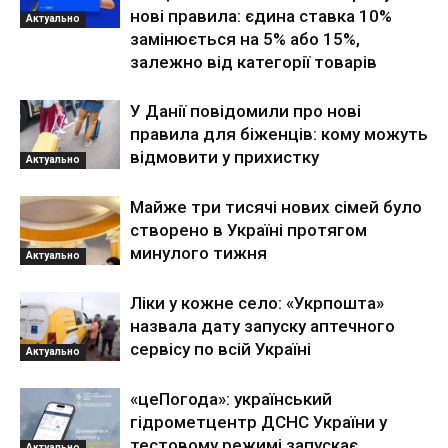
нові правила: єдина ставка 10%
Актуально
замінюється на 5% або 15%,
залежно від категорії товарів
У Данії повідомили про нові
правила для біженців: кому можуть
відмовити у прихистку
Актуально
Майже три тисячі нових сімей було
створено в Україні протягом
минулого тижня
Актуально
Ліки у кожне село: «Укрпошта»
назвала дату запуску аптечного
сервісу по всій Україні
Актуально
«цеПогода»: український
гідрометцентр ДСНС України у
тестовому режимі запускає
Актуально