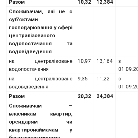
Разом
10,32
12,384
Споживачам, які не є
суб’єктами
господарювання у сфері
централізованого
водопостачання та
водовідведення
на централізоване
10,97
13,164
з
водопостачання
01.09.2
на централізоване
9,35
11,22
з
водовідведення
01.09.2
Разом
20,32
24,384
Споживачам —
власникам квартир,
орендарям чи
квартиронаймачам у
багатоквартирному