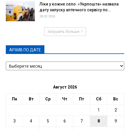
Ліки у кожне село: «Укрпошта» назвала
дату запуску аптечного сервісу по...
28.02.2026
Загрузить больше
АРХИВ ПО ДАТЕ
АРХИВ
ПО
ДАТЕ
Август 2026
Пн
Вт
Ср
Чт
Пт
Сб
Вс
1
2
3
4
5
6
7
8
9