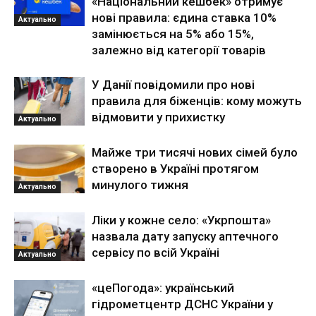
«Національний кешбек» отримує
нові правила: єдина ставка 10%
Актуально
замінюється на 5% або 15%,
залежно від категорії товарів
У Данії повідомили про нові
правила для біженців: кому можуть
відмовити у прихистку
Актуально
Майже три тисячі нових сімей було
створено в Україні протягом
минулого тижня
Актуально
Ліки у кожне село: «Укрпошта»
назвала дату запуску аптечного
сервісу по всій Україні
Актуально
«цеПогода»: український
гідрометцентр ДСНС України у