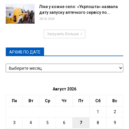
Ліки у кожне село: «Укрпошта» назвала
дату запуску аптечного сервісу по...
28.02.2026
Загрузить больше
АРХИВ ПО ДАТЕ
АРХИВ
ПО
ДАТЕ
Август 2026
Пн
Вт
Ср
Чт
Пт
Сб
Вс
1
2
3
4
5
6
7
8
9