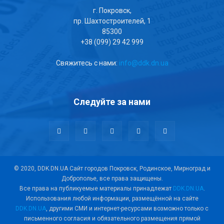
г. Покровск,
пр. Шахтостроителей, 1
85300
+38 (099) 29 42 999
Свяжитесь с нами:
info@ddk.dn.ua
Следуйте за нами
© 2020, DDK.DN.UA Сайт городов Покровск, Родинское, Мирноград и
Доброполье, все права защищены.
Все права на публикуемые материалы принадлежат
DDK.DN.UA
.
Использования любой информации, размещённой на сайте
DDK.DN.UA
, другими СМИ и интернет-ресурсами возможно только с
письменного согласия и обязательного размещения прямой