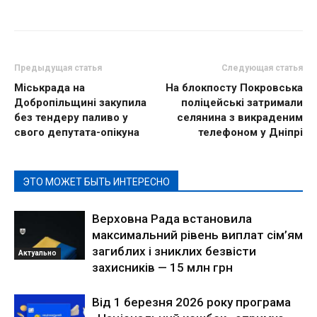
Предыдущая статья
Следующая статья
Міськрада на
На блокпосту Покровська
Добропільщині закупила
поліцейські затримали
без тендеру паливо у
селянина з викраденим
свого депутата-опікуна
телефоном у Дніпрі
ЭТО МОЖЕТ БЫТЬ ИНТЕРЕСНО
Верховна Рада встановила
максимальний рівень виплат сім’ям
загиблих і зниклих безвісти
Актуально
захисників — 15 млн грн
Від 1 березня 2026 року програма