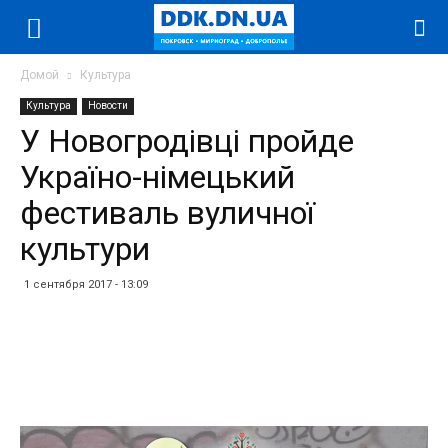
Домой
Культура
Культура
Новости
У Новогродівці пройде
Україно-німецький
фестиваль вуличної
культури
1 сентября 2017 - 13:09
Facebook
Twitter
Telegram
WhatsApp
Vibe