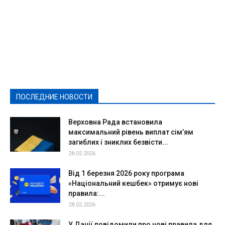
Featured
Актуально
Ваши права
Видеосюжеты
Власть
Выборы - 2021
Выборы-2020
Город
Досуг
Е-декларації
Здоровье
Конкурсы
Криминал и Происшествия
Культура
Новости
Образование
Политическая реклама
Реклама
Слово - народу
Спорт
Твори добро
Фоторепортажи
ПОСЛЕДНИЕ НОВОСТИ
Подробнее
Верховна Рада встановила
максимальний рівень виплат сім’ям
загиблих і зниклих безвісти...
28.02.2026
Від 1 березня 2026 року програма
«Національний кешбек» отримує нові
правила:...
28.02.2026
У Данії повідомили про нові правила для