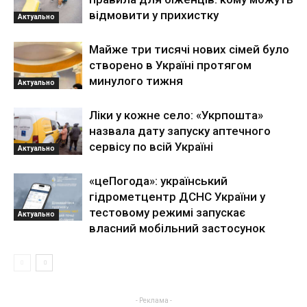
відмовити у прихистку
Актуально
Майже три тисячі нових сімей було
створено в Україні протягом
минулого тижня
Актуально
Ліки у кожне село: «Укрпошта»
назвала дату запуску аптечного
сервісу по всій Україні
Актуально
«цеПогода»: український
гідрометцентр ДСНС України у
тестовому режимі запускає
Актуально
власний мобільний застосунок
- Реклама -