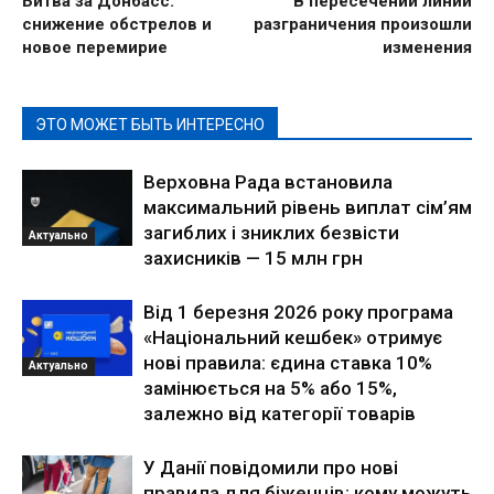
Битва за Донбасс:
В пересечении линии
снижение обстрелов и
разграничения произошли
новое перемирие
изменения
ЭТО МОЖЕТ БЫТЬ ИНТЕРЕСНО
Верховна Рада встановила
максимальний рівень виплат сім’ям
загиблих і зниклих безвісти
Актуально
захисників — 15 млн грн
Від 1 березня 2026 року програма
«Національний кешбек» отримує
нові правила: єдина ставка 10%
Актуально
замінюється на 5% або 15%,
залежно від категорії товарів
У Данії повідомили про нові
правила для біженців: кому можуть