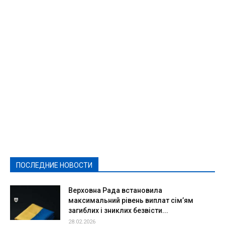
Featured
Актуально
Ваши права
Видеосюжеты
Власть
Выборы - 2021
Выборы-2020
Город
Досуг
Е-декларації
Здоровье
Конкурсы
Криминал и Происшествия
Культура
Новости
Образование
Политическая реклама
Реклама
Слово - народу
Спорт
Твори добро
Фоторепортажи
ПОСЛЕДНИЕ НОВОСТИ
Подробнее
Верховна Рада встановила
максимальний рівень виплат сім’ям
загиблих і зниклих безвісти...
28.02.2026