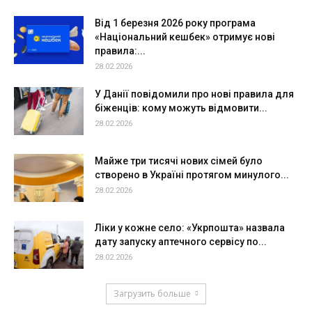
Від 1 березня 2026 року програма
«Національний кешбек» отримує нові
правила:...
28.02.2026
У Данії повідомили про нові правила для
біженців: кому можуть відмовити...
28.02.2026
Майже три тисячі нових сімей було
створено в Україні протягом минулого...
28.02.2026
Ліки у кожне село: «Укрпошта» назвала
дату запуску аптечного сервісу по...
28.02.2026
Загрузить больше