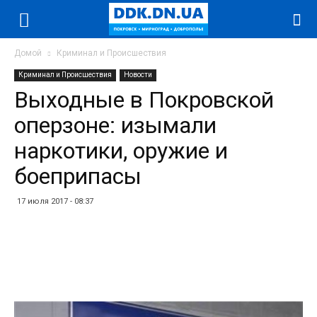
Домой
Криминал и Происшествия
Криминал и Происшествия
Новости
Выходные в Покровской
оперзоне: изымали
наркотики, оружие и
боеприпасы
17 июля 2017 - 08:37
Facebook
Twitter
Telegram
WhatsApp
Vibe