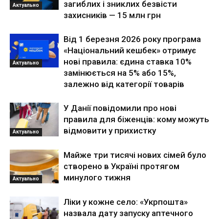
загиблих і зниклих безвісти
Актуально
захисників — 15 млн грн
Від 1 березня 2026 року програма
«Національний кешбек» отримує
нові правила: єдина ставка 10%
Актуально
замінюється на 5% або 15%,
залежно від категорії товарів
У Данії повідомили про нові
правила для біженців: кому можуть
відмовити у прихистку
Актуально
Майже три тисячі нових сімей було
створено в Україні протягом
минулого тижня
Актуально
Ліки у кожне село: «Укрпошта»
назвала дату запуску аптечного