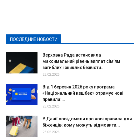
Featured
Актуально
Ваши права
Видеосюжеты
Власть
Выборы - 2021
Выборы-2020
Город
Досуг
Е-декларації
Здоровье
Конкурсы
Криминал и Происшествия
Культура
Новости
Образование
Политическая реклама
Реклама
Слово - народу
Спорт
Твори добро
Фоторепортажи
ПОСЛЕДНИЕ НОВОСТИ
Подробнее
Верховна Рада встановила
максимальний рівень виплат сім’ям
загиблих і зниклих безвісти...
28.02.2026
Від 1 березня 2026 року програма
«Національний кешбек» отримує нові
правила:...
28.02.2026
У Данії повідомили про нові правила для
біженців: кому можуть відмовити...
28.02.2026