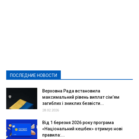
Featured
Актуально
Ваши права
Видеосюжеты
Власть
Выборы - 2021
Выборы-2020
Город
Досуг
Е-декларації
Здоровье
Конкурсы
Криминал и Происшествия
Культура
Новости
Образование
Политическая реклама
Реклама
Слово - народу
Спорт
Твори добро
Фоторепортажи
ПОСЛЕДНИЕ НОВОСТИ
Подробнее
Верховна Рада встановила
максимальний рівень виплат сім’ям
загиблих і зниклих безвісти...
28.02.2026
Від 1 березня 2026 року програма
«Національний кешбек» отримує нові
правила:...