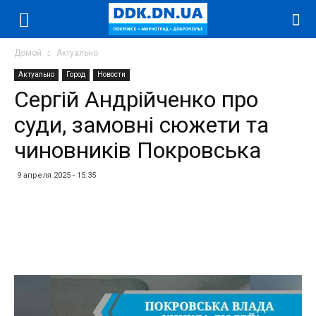
Домой
Актуально
Актуально
Город
Новости
Сергій Андрійченко про
суди, замовні сюжети та
чиновників Покровська
9 апреля 2025 - 15:35
Facebook
Twitter
Telegram
WhatsApp
Vibe