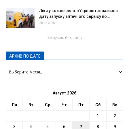
Ліки у кожне село: «Укрпошта» назвала
дату запуску аптечного сервісу по...
28.02.2026
Загрузить больше
АРХИВ ПО ДАТЕ
АРХИВ
ПО
ДАТЕ
Август 2026
Пн
Вт
Ср
Чт
Пт
Сб
Вс
1
2
3
4
5
6
7
8
9