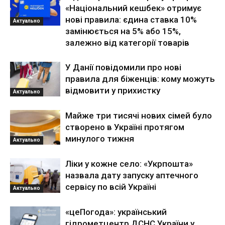
«Національний кешбек» отримує
нові правила: єдина ставка 10%
Актуально
замінюється на 5% або 15%,
залежно від категорії товарів
У Данії повідомили про нові
правила для біженців: кому можуть
відмовити у прихистку
Актуально
Майже три тисячі нових сімей було
створено в Україні протягом
минулого тижня
Актуально
Ліки у кожне село: «Укрпошта»
назвала дату запуску аптечного
сервісу по всій Україні
Актуально
«цеПогода»: український
гідрометцентр ДСНС України у