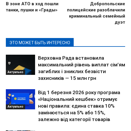
В зоне АТО в ход пошли
Добропольские
танки, пушки и «Грады»
полицейские разоблачили
криминальный семейный
дуэт
ЭТО МОЖЕТ БЫТЬ ИНТЕРЕСНО
Верховна Рада встановила
максимальний рівень виплат сім’ям
загиблих і зниклих безвісти
Актуально
захисників — 15 млн грн
Від 1 березня 2026 року програма
«Національний кешбек» отримує
нові правила: єдина ставка 10%
Актуально
замінюється на 5% або 15%,
залежно від категорії товарів