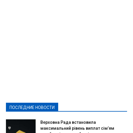
Featured
Актуально
Ваши права
Видеосюжеты
Власть
Выборы - 2021
Выборы-2020
Город
Досуг
Е-декларації
Здоровье
Конкурсы
Криминал и Происшествия
Культура
Новости
Образование
Политическая реклама
Реклама
Слово - народу
Спорт
Твори добро
Фоторепортажи
ПОСЛЕДНИЕ НОВОСТИ
Подробнее
Верховна Рада встановила
максимальний рівень виплат сім’ям