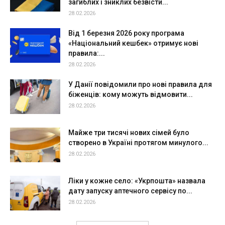
загиблих і зниклих безвісти...
28.02.2026
Від 1 березня 2026 року програма
«Національний кешбек» отримує нові
правила:...
28.02.2026
У Данії повідомили про нові правила для
біженців: кому можуть відмовити...
28.02.2026
Майже три тисячі нових сімей було
створено в Україні протягом минулого...
28.02.2026
Ліки у кожне село: «Укрпошта» назвала
дату запуску аптечного сервісу по...
28.02.2026