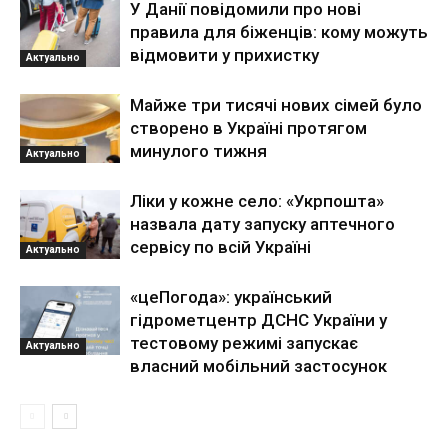
У Данії повідомили про нові
правила для біженців: кому можуть
відмовити у прихистку
Актуально
Майже три тисячі нових сімей було
створено в Україні протягом
минулого тижня
Актуально
Ліки у кожне село: «Укрпошта»
назвала дату запуску аптечного
сервісу по всій Україні
Актуально
«цеПогода»: український
гідрометцентр ДСНС України у
тестовому режимі запускає
Актуально
власний мобільний застосунок