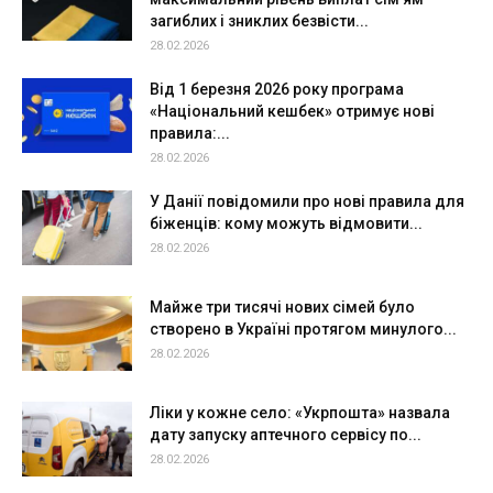
загиблих і зниклих безвісти...
28.02.2026
Від 1 березня 2026 року програма
«Національний кешбек» отримує нові
правила:...
28.02.2026
У Данії повідомили про нові правила для
біженців: кому можуть відмовити...
28.02.2026
Майже три тисячі нових сімей було
створено в Україні протягом минулого...
28.02.2026
Ліки у кожне село: «Укрпошта» назвала
дату запуску аптечного сервісу по...
28.02.2026