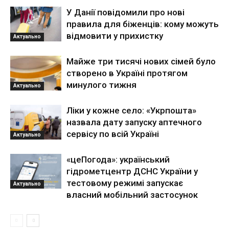
У Данії повідомили про нові
правила для біженців: кому можуть
відмовити у прихистку
Актуально
Майже три тисячі нових сімей було
створено в Україні протягом
минулого тижня
Актуально
Ліки у кожне село: «Укрпошта»
назвала дату запуску аптечного
сервісу по всій Україні
Актуально
«цеПогода»: український
гідрометцентр ДСНС України у
тестовому режимі запускає
Актуально
власний мобільний застосунок