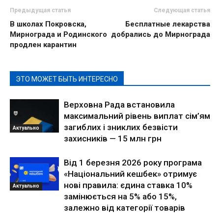
Предыдущая статья
Следующая статья
В школах Покровска,
Бесплатные лекарства
Мирнограда и Родинского
добрались до Мирнограда
продлен карантин
ЭТО МОЖЕТ БЫТЬ ИНТЕРЕСНО
Верховна Рада встановила
максимальний рівень виплат сім’ям
загиблих і зниклих безвісти
Актуально
захисників — 15 млн грн
Від 1 березня 2026 року програма
«Національний кешбек» отримує
нові правила: єдина ставка 10%
Актуально
замінюється на 5% або 15%,
залежно від категорії товарів