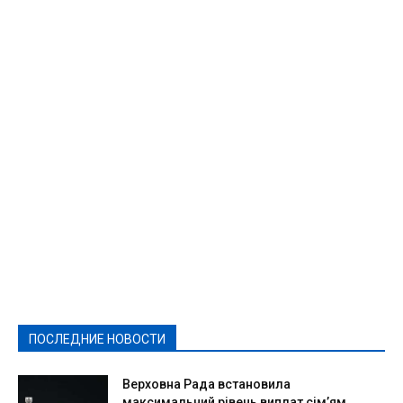
Featured
Актуально
Ваши права
Видеосюжеты
Власть
Выборы - 2021
Выборы-2020
Город
Досуг
Е-декларації
Здоровье
Конкурсы
Криминал и Происшествия
Культура
Новости
Образование
Политическая реклама
Реклама
Слово - народу
Спорт
Твори добро
Фоторепортажи
ПОСЛЕДНИЕ НОВОСТИ
Подробнее
Верховна Рада встановила
максимальний рівень виплат сім’ям