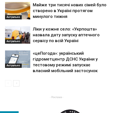
Майже три тисячі нових сімей було
створено в Україні протягом
минулого тижня
Актуально
Ліки у кожне село: «Укрпошта»
назвала дату запуску аптечного
сервісу по всій Україні
Актуально
«цеПогода»: український
гідрометцентр ДСНС України у
тестовому режимі запускає
Актуально
власний мобільний застосунок
- Реклама -