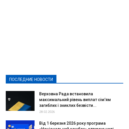
Featured
Актуально
Ваши права
Видеосюжеты
Власть
Выборы - 2021
Выборы-2020
Город
Досуг
Е-декларації
Здоровье
Конкурсы
Криминал и Происшествия
Культура
Новости
Образование
Политическая реклама
Реклама
Слово - народу
Спорт
Твори добро
Фоторепортажи
ПОСЛЕДНИЕ НОВОСТИ
Подробнее
Верховна Рада встановила
максимальний рівень виплат сім’ям
загиблих і зниклих безвісти...
28.02.2026
Від 1 березня 2026 року програма
«Національний кешбек» отримує нові