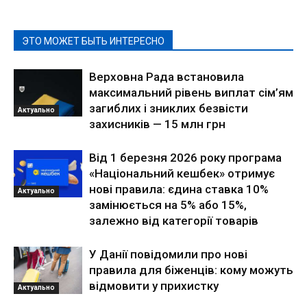
ЭТО МОЖЕТ БЫТЬ ИНТЕРЕСНО
Верховна Рада встановила
максимальний рівень виплат сім’ям
загиблих і зниклих безвісти
Актуально
захисників — 15 млн грн
Від 1 березня 2026 року програма
«Національний кешбек» отримує
нові правила: єдина ставка 10%
Актуально
замінюється на 5% або 15%,
залежно від категорії товарів
У Данії повідомили про нові
правила для біженців: кому можуть
відмовити у прихистку
Актуально