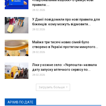
правила:...
28.02.2026
У Данії повідомили про нові правила для
біженців: кому можуть відмовити...
28.02.2026
Майже три тисячі нових сімей було
створено в Україні протягом минулого...
28.02.2026
Ліки у кожне село: «Укрпошта» назвала
дату запуску аптечного сервісу по...
28.02.2026
Загрузить больше
АРХИВ ПО ДАТЕ