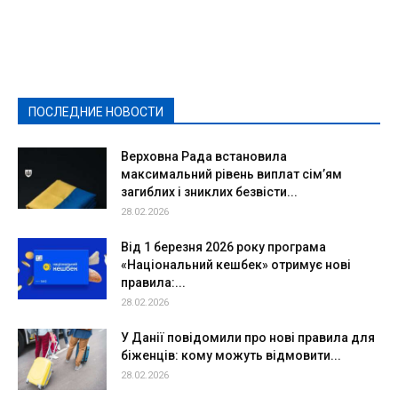
Featured
Актуально
Ваши права
Видеосюжеты
Власть
Выборы - 2021
Выборы-2020
Город
Досуг
Е-декларації
Здоровье
Конкурсы
Криминал и Происшествия
Культура
Новости
Образование
Политическая реклама
Реклама
Слово - народу
Спорт
Твори добро
Фоторепортажи
ПОСЛЕДНИЕ НОВОСТИ
Подробнее
Верховна Рада встановила
максимальний рівень виплат сім’ям
загиблих і зниклих безвісти...
28.02.2026
Від 1 березня 2026 року програма
«Національний кешбек» отримує нові
правила:...
28.02.2026
У Данії повідомили про нові правила для
біженців: кому можуть відмовити...
28.02.2026