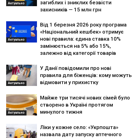
загиблих і зниклих безвісти
Актуально
захисників — 15 млн грн
Від 1 березня 2026 року програма
«Національний кешбек» отримує
нові правила: єдина ставка 10%
Актуально
замінюється на 5% або 15%,
залежно від категорії товарів
У Данії повідомили про нові
правила для біженців: кому можуть
відмовити у прихистку
Актуально
Майже три тисячі нових сімей було
створено в Україні протягом
минулого тижня
Актуально
Ліки у кожне село: «Укрпошта»
назвала дату запуску аптечного