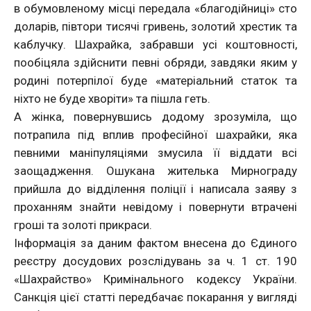
в обумовленому місці передала «благодійниці» сто
доларів, півтори тисячі гривень, золотий хрестик та
каблучку. Шахрайка, забравши усі коштовності,
пообіцяла здійснити певні обряди, завдяки яким у
родині потерпілої буде «матеріальний статок та
ніхто не буде хворіти» та пішла геть.
А жінка, повернувшись додому зрозуміла, що
потрапила під вплив професійної шахрайки, яка
певними маніпуляціями змусила її віддати всі
заощадження. Ошукана жителька Мирнограду
прийшла до відділення поліції і написала заяву з
проханням знайти невідому і повернути втрачені
гроші та золоті прикраси.
Інформація за даним фактом внесена до Єдиного
реєстру досудових розслідувань за ч. 1 ст. 190
«Шахрайство» Кримінального кодексу України.
Санкція цієї статті передбачає покарання у вигляді