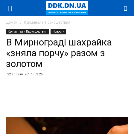
Домой
Криминал и Происшествия
Криминал и Происшествия
Новости
В Мирнограді шахрайка
«зняла порчу» разом з
золотом
22 апреля 2017 - 09:26
Facebook
Twitter
Telegram
WhatsApp
Vibe