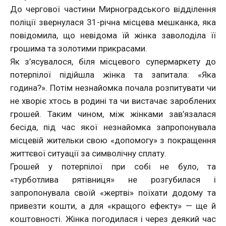
До чергової частини Мирноградського відділення
поліції звернулася 31-річна місцева мешканка, яка
повідомила, що невідома їй жінка заволоділа її
грошима та золотими прикрасами.
Як з’ясувалося, біля місцевого супермаркету до
потерпілої підійшла жінка та запитала: «Яка
година?». Потім незнайомка почала розпитувати чи
не хворіє хтось в родині та чи вистачає зароблених
грошей. Таким чином, між жінками зав’язалася
бесіда, під час якої незнайомка запропонувала
місцевій жительки свою «допомогу» з покращення
життєвої ситуації за символічну сплату.
Грошей у потерпілої при собі не було, та
«турботлива рятівниця» не розгубилася і
запропонувала своїй «жертві» поїхати додому та
привезти кошти, а для «кращого ефекту» — ще й
коштовності. Жінка погодилася і через деякий час