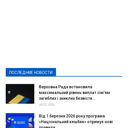
Featured
Актуально
Ваши права
Видеосюжеты
Власть
Выборы - 2021
Выборы-2020
Город
Досуг
Е-декларації
Здоровье
Конкурсы
Криминал и Происшествия
Культура
Новости
Образование
Политическая реклама
Реклама
Слово - народу
Спорт
Твори добро
Фоторепортажи
ПОСЛЕДНИЕ НОВОСТИ
Подробнее
Верховна Рада встановила
максимальний рівень виплат сім’ям
загиблих і зниклих безвісти...
28.02.2026
Від 1 березня 2026 року програма
«Національний кешбек» отримує нові
правила:...