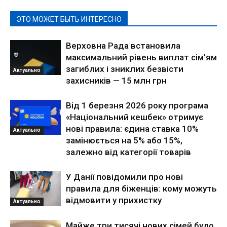
ЭТО МОЖЕТ БЫТЬ ИНТЕРЕСНО
Верховна Рада встановила
максимальний рівень виплат сім’ям
загиблих і зниклих безвісти
Актуально
захисників — 15 млн грн
Від 1 березня 2026 року програма
«Національний кешбек» отримує
нові правила: єдина ставка 10%
Актуально
замінюється на 5% або 15%,
залежно від категорії товарів
У Данії повідомили про нові
правила для біженців: кому можуть
відмовити у прихистку
Актуально
Майже три тисячі нових сімей було