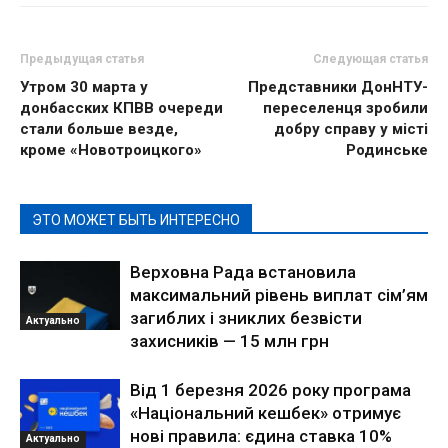
Предыдущая статья
Следующая статья
Утром 30 марта у
Представники ДонНТУ-
донбасских КПВВ очереди
переселенця зробили
стали больше везде,
добру справу у місті
кроме «Новотроицкого»
Родинське
ЭТО МОЖЕТ БЫТЬ ИНТЕРЕСНО
Верховна Рада встановила
максимальний рівень виплат сім’ям
загиблих і зниклих безвісти
Актуально
захисників — 15 млн грн
Від 1 березня 2026 року програма
«Національний кешбек» отримує
нові правила: єдина ставка 10%
Актуально