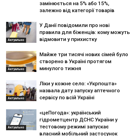
замінюється на 5% або 15%,
залежно від категорії товарів
У Данії повідомили про нові
правила для біженців: кому можуть
відмовити у прихистку
Актуально
Майже три тисячі нових сімей було
створено в Україні протягом
минулого тижня
Актуально
Ліки у кожне село: «Укрпошта»
назвала дату запуску аптечного
сервісу по всій Україні
Актуально
«цеПогода»: український
гідрометцентр ДСНС України у
тестовому режимі запускає
Актуально
власний мобільний застосунок