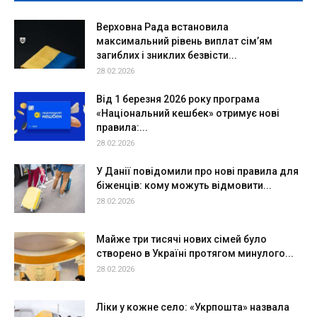
Верховна Рада встановила
максимальний рівень виплат сім’ям
загиблих і зниклих безвісти...
28.02.2026
Від 1 березня 2026 року програма
«Національний кешбек» отримує нові
правила:...
28.02.2026
У Данії повідомили про нові правила для
біженців: кому можуть відмовити...
28.02.2026
Майже три тисячі нових сімей було
створено в Україні протягом минулого...
28.02.2026
Ліки у кожне село: «Укрпошта» назвала