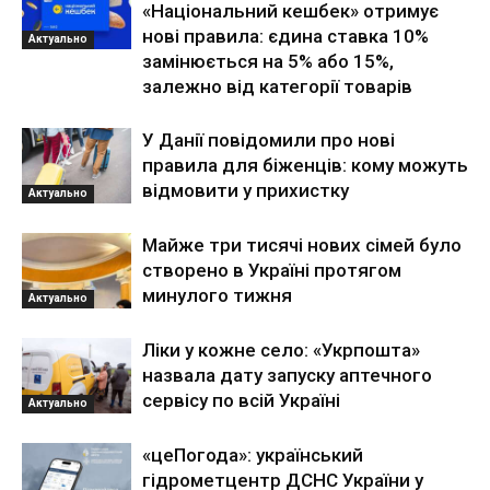
«Національний кешбек» отримує
нові правила: єдина ставка 10%
Актуально
замінюється на 5% або 15%,
залежно від категорії товарів
У Данії повідомили про нові
правила для біженців: кому можуть
відмовити у прихистку
Актуально
Майже три тисячі нових сімей було
створено в Україні протягом
минулого тижня
Актуально
Ліки у кожне село: «Укрпошта»
назвала дату запуску аптечного
сервісу по всій Україні
Актуально
«цеПогода»: український
гідрометцентр ДСНС України у