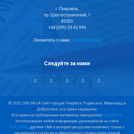
г. Покровск,
пр. Шахтостроителей, 1
85300
+38 (099) 29 42 999
Свяжитесь с нами:
info@ddk.dn.ua
Следуйте за нами
© 2020, DDK.DN.UA Сайт городов Покровск, Родинское, Мирноград и
Доброполье, все права защищены.
Все права на публикуемые материалы принадлежат
DDK.DN.UA
.
Использования любой информации, размещённой на сайте
DDK.DN.UA
, другими СМИ и интернет-ресурсами возможно только с
письменного согласия и обязательного размещения прямой