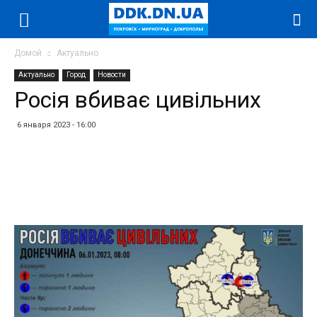
Домой
Актуально
Актуально
Город
Новости
Росія вбиває цивільних
6 января 2023 - 16:00
Facebook
Twitter
Telegram
WhatsApp
Vibe