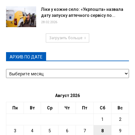
Ліки у кожне село: «Укрпошта» назвала
дату запуску аптечного сервісу по...
28.02.2026
Загрузить больше
АРХИВ ПО ДАТЕ
АРХИВ
ПО
ДАТЕ
Август 2026
Пн
Вт
Ср
Чт
Пт
Сб
Вс
1
2
3
4
5
6
7
8
9