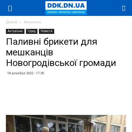
Домой
Актуально
Актуально
Город
Новости
Паливні брикети для
мешканців
Новогродівської громади
18 декабря 2022 - 17:30
Facebook
Twitter
Telegram
WhatsApp
Vibe