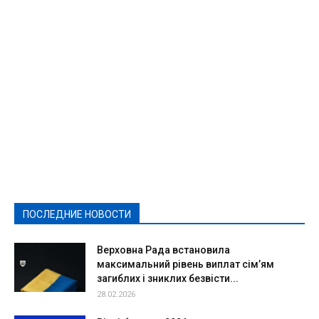
Featured
Актуально
Ваши права
Видеосюжеты
Власть
Выборы - 2021
Выборы-2020
Город
Досуг
Е-декларації
Здоровье
Конкурсы
Криминал и Происшествия
Культура
Новости
Образование
Политическая реклама
Реклама
Слово - народу
Спорт
Твори добро
Фоторепортажи
ПОСЛЕДНИЕ НОВОСТИ
Подробнее
Верховна Рада встановила
максимальний рівень виплат сім’ям
загиблих і зниклих безвісти...
28.02.2026