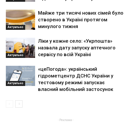
Майже три тисячі нових сімей було
створено в Україні протягом
минулого тижня
Актуально
Ліки у кожне село: «Укрпошта»
назвала дату запуску аптечного
сервісу по всій Україні
Актуально
«цеПогода»: український
гідрометцентр ДСНС України у
тестовому режимі запускає
Актуально
власний мобільний застосунок
- Реклама -