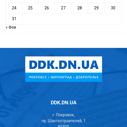
24
25
26
27
28
29
30
31
« Фев
DDK.DN.UA
г. Покровск,
пр. Шахтостроителей, 1
85300