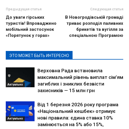
Предыдущая статья
Следующая статья
До уваги гірських
В Новогродівській громаді
туристів! Впроваджено
триває розподіл паливних
мобільний застосунок
брикетів та вугілля за
«Порятунок у горах»
спеціальною Програмою
ЭТО МОЖЕТ БЫТЬ ИНТЕРЕСНО
Верховна Рада встановила
максимальний рівень виплат сім’ям
загиблих і зниклих безвісти
Актуально
захисників — 15 млн грн
Від 1 березня 2026 року програма
«Національний кешбек» отримує
нові правила: єдина ставка 10%
Актуально
замінюється на 5% або 15%,