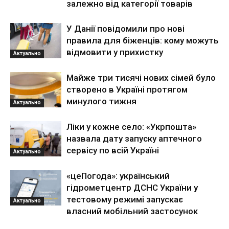
залежно від категорії товарів
У Данії повідомили про нові
правила для біженців: кому можуть
відмовити у прихистку
Актуально
Майже три тисячі нових сімей було
створено в Україні протягом
минулого тижня
Актуально
Ліки у кожне село: «Укрпошта»
назвала дату запуску аптечного
сервісу по всій Україні
Актуально
«цеПогода»: український
гідрометцентр ДСНС України у
тестовому режимі запускає
Актуально
власний мобільний застосунок