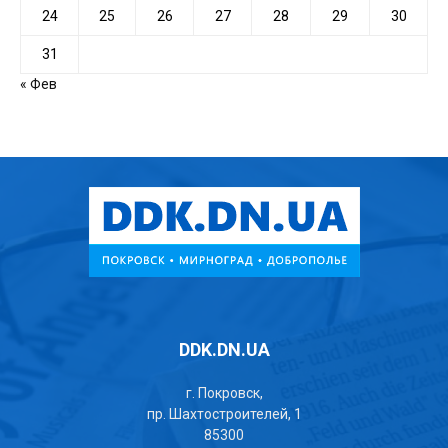
24
25
26
27
28
29
30
31
« Фев
DDK.DN.UA
г. Покровск,
пр. Шахтостроителей, 1
85300