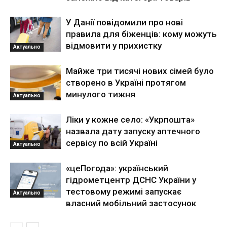
У Данії повідомили про нові
правила для біженців: кому можуть
відмовити у прихистку
Актуально
Майже три тисячі нових сімей було
створено в Україні протягом
минулого тижня
Актуально
Ліки у кожне село: «Укрпошта»
назвала дату запуску аптечного
сервісу по всій Україні
Актуально
«цеПогода»: український
гідрометцентр ДСНС України у
тестовому режимі запускає
Актуально
власний мобільний застосунок