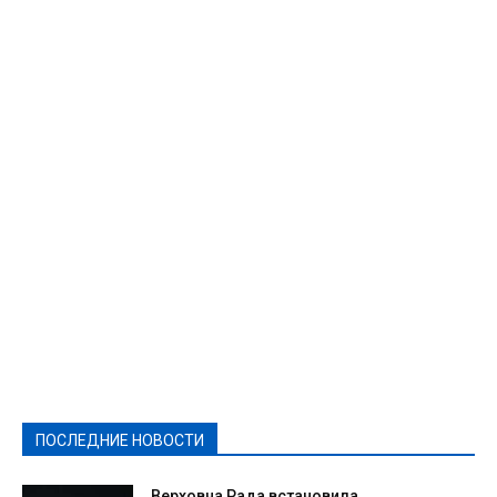
Featured
Актуально
Ваши права
Видеосюжеты
Власть
Выборы - 2021
Выборы-2020
Город
Досуг
Е-декларації
Здоровье
Конкурсы
Криминал и Происшествия
Культура
Новости
Образование
Политическая реклама
Реклама
Слово - народу
Спорт
Твори добро
Фоторепортажи
ПОСЛЕДНИЕ НОВОСТИ
Подробнее
Верховна Рада встановила