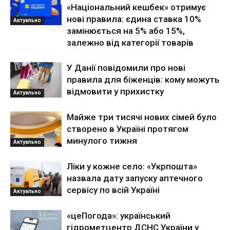
«Національний кешбек» отримує
нові правила: єдина ставка 10%
Актуально
замінюється на 5% або 15%,
залежно від категорії товарів
У Данії повідомили про нові
правила для біженців: кому можуть
відмовити у прихистку
Актуально
Майже три тисячі нових сімей було
створено в Україні протягом
минулого тижня
Актуально
Ліки у кожне село: «Укрпошта»
назвала дату запуску аптечного
сервісу по всій Україні
Актуально
«цеПогода»: український
гідрометцентр ДСНС України у