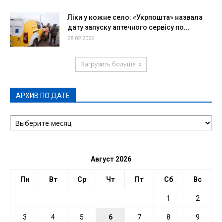
Ліки у кожне село: «Укрпошта» назвала
дату запуску аптечного сервісу по...
28.02.2026
Загрузить больше
АРХИВ ПО ДАТЕ
АРХИВ
ПО
ДАТЕ
Август 2026
Пн
Вт
Ср
Чт
Пт
Сб
Вс
1
2
3
4
5
6
7
8
9