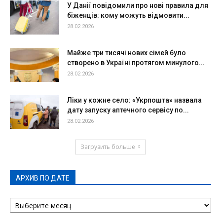
У Данії повідомили про нові правила для
біженців: кому можуть відмовити...
28.02.2026
Майже три тисячі нових сімей було
створено в Україні протягом минулого...
28.02.2026
Ліки у кожне село: «Укрпошта» назвала
дату запуску аптечного сервісу по...
28.02.2026
Загрузить больше
АРХИВ ПО ДАТЕ
АРХИВ
ПО
ДАТЕ