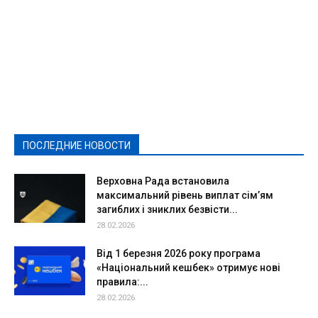
Featured
Актуально
Ваши права
Видеосюжеты
Власть
Выборы - 2021
Выборы-2020
Город
Досуг
Е-декларації
Здоровье
Конкурсы
Криминал и Происшествия
Культура
Новости
Образование
Политическая реклама
Реклама
Слово - народу
Спорт
Твори добро
Фоторепортажи
ПОСЛЕДНИЕ НОВОСТИ
Подробнее
Верховна Рада встановила
максимальний рівень виплат сім’ям
загиблих і зниклих безвісти...
28.02.2026
Від 1 березня 2026 року програма
«Національний кешбек» отримує нові
правила:...
28.02.2026