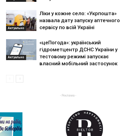
Ліки у кожне село: «Укрпошта»
назвала дату запуску аптечного
сервісу по всій Україні
Актуально
«цеПогода»: український
гідрометцентр ДСНС України у
тестовому режимі запускає
Актуально
власний мобільний застосунок
- Реклама -