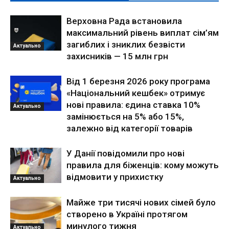
Верховна Рада встановила
максимальний рівень виплат сім’ям
загиблих і зниклих безвісти
Актуально
захисників — 15 млн грн
Від 1 березня 2026 року програма
«Національний кешбек» отримує
нові правила: єдина ставка 10%
Актуально
замінюється на 5% або 15%,
залежно від категорії товарів
У Данії повідомили про нові
правила для біженців: кому можуть
відмовити у прихистку
Актуально
Майже три тисячі нових сімей було
створено в Україні протягом
минулого тижня
Актуально