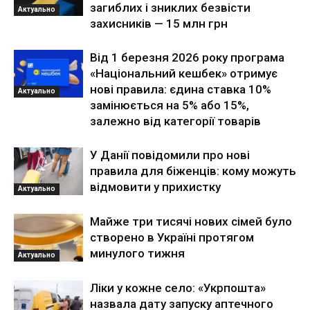
загиблих і зниклих безвісти
Актуально
захисників — 15 млн грн
Від 1 березня 2026 року програма
«Національний кешбек» отримує
нові правила: єдина ставка 10%
Актуально
замінюється на 5% або 15%,
залежно від категорії товарів
У Данії повідомили про нові
правила для біженців: кому можуть
відмовити у прихистку
Актуально
Майже три тисячі нових сімей було
створено в Україні протягом
минулого тижня
Актуально
Ліки у кожне село: «Укрпошта»
назвала дату запуску аптечного