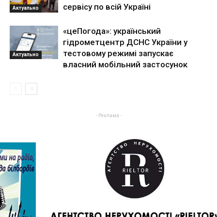
сервісу по всій Україні
Актуально
«цеПогода»: український
гідрометцентр ДСНС України у
тестовому режимі запускає
Актуально
власний мобільний застосунок
- Реклама -