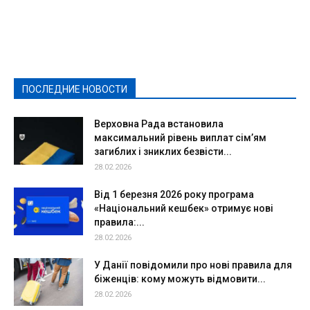
Featured
Актуально
Ваши права
Видеосюжеты
Власть
Выборы - 2021
Выборы-2020
Город
Досуг
Е-декларації
Здоровье
Конкурсы
Криминал и Происшествия
Культура
Новости
Образование
Политическая реклама
Реклама
Слово - народу
Спорт
Твори добро
Фоторепортажи
ПОСЛЕДНИЕ НОВОСТИ
Подробнее
Верховна Рада встановила
максимальний рівень виплат сім’ям
загиблих і зниклих безвісти...
28.02.2026
Від 1 березня 2026 року програма
«Національний кешбек» отримує нові
правила:...
28.02.2026
У Данії повідомили про нові правила для
біженців: кому можуть відмовити...
28.02.2026