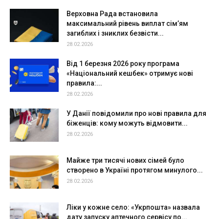
Верховна Рада встановила
максимальний рівень виплат сім’ям
загиблих і зниклих безвісти...
28.02.2026
Від 1 березня 2026 року програма
«Національний кешбек» отримує нові
правила:...
28.02.2026
У Данії повідомили про нові правила для
біженців: кому можуть відмовити...
28.02.2026
Майже три тисячі нових сімей було
створено в Україні протягом минулого...
28.02.2026
Ліки у кожне село: «Укрпошта» назвала
дату запуску аптечного сервісу по...