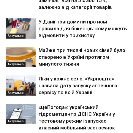
замінюється на 5% або 15%,
залежно від категорії товарів
У Данії повідомили про нові
правила для біженців: кому можуть
відмовити у прихистку
Актуально
Майже три тисячі нових сімей було
створено в Україні протягом
минулого тижня
Актуально
Ліки у кожне село: «Укрпошта»
назвала дату запуску аптечного
сервісу по всій Україні
Актуально
«цеПогода»: український
гідрометцентр ДСНС України у
тестовому режимі запускає
Актуально
власний мобільний застосунок