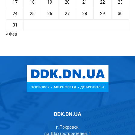
17
18
19
20
21
22
23
24
25
26
27
28
29
30
31
« Фев
DDK.DN.UA
г. Покровск,
пр. Шахтостроителей, 1