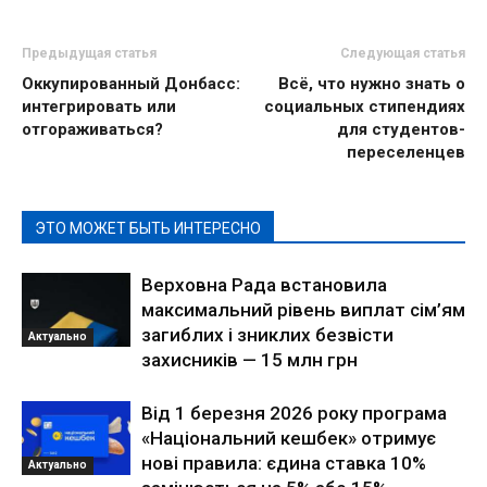
Предыдущая статья
Следующая статья
Оккупированный Донбасс:
Всё, что нужно знать о
интегрировать или
социальных стипендиях
отгораживаться?
для студентов-
переселенцев
ЭТО МОЖЕТ БЫТЬ ИНТЕРЕСНО
Верховна Рада встановила
максимальний рівень виплат сім’ям
загиблих і зниклих безвісти
Актуально
захисників — 15 млн грн
Від 1 березня 2026 року програма
«Національний кешбек» отримує
нові правила: єдина ставка 10%
Актуально