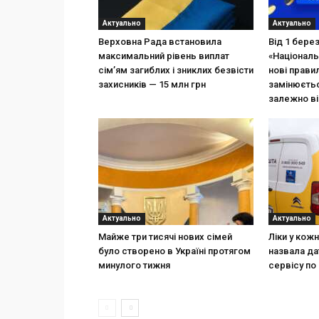
Актуально
Актуально
Верховна Рада встановила
Від 1 бере
максимальний рівень виплат
«Національ
сім’ям загиблих і зниклих безвісти
нові прави
захисників — 15 млн грн
замінюєтьс
залежно ві
Актуально
Актуально
Майже три тисячі нових сімей
Ліки у кож
було створено в Україні протягом
назвала да
минулого тижня
сервісу по 