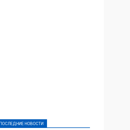
Featured
Актуально
Ваши права
Видеосюжеты
Власть
Выборы - 2021
Выборы-2020
Город
Досуг
Е-декларації
Здоровье
Конкурсы
Криминал и Происшествия
Культура
Новости
Образование
Политическая реклама
Реклама
Слово - народу
Спорт
Твори добро
Фоторепортажи
ПОСЛЕДНИЕ НОВОСТИ
Подробнее