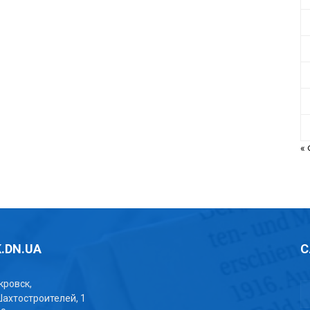
«
.DN.UA
С
окровск,
Шахтостроителей, 1