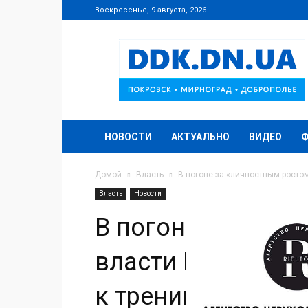
Воскресенье, 9 августа, 2026
DDK.DN.UA
НОВОСТИ
АКТУАЛЬНО
ВИДЕО
Домой
Власть
В погоне за «личностным ростом
Власть
Новости
В погоне за «лич
власти Мирноград
к тренингам