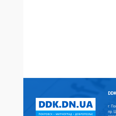
DDK
г. П
пр. 