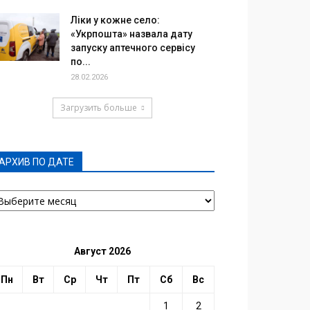
Ліки у кожне село:
«Укрпошта» назвала дату
запуску аптечного сервісу
по...
28.02.2026
Загрузить больше
АРХИВ ПО ДАТЕ
РХИВ
О
АТЕ
Август 2026
Пн
Вт
Ср
Чт
Пт
Сб
Вс
1
2