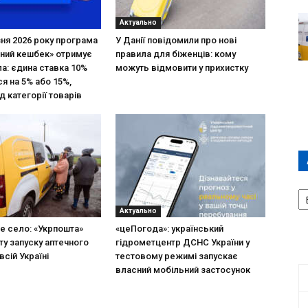
Актуально
зня 2026 року програма
У Данії повідомили про нові
ний кешбек» отримує
правила для біженців: кому
ла: єдина ставка 10%
можуть відмовити у прихистку
я на 5% або 15%,
д категорії товарів
А
П
Актуально
Д
не село: «Укрпошта»
«цеПогода»: український
ту запуску аптечного
гідрометцентр ДСНС України у
всій Україні
тестовому режимі запускає
власний мобільний застосунок