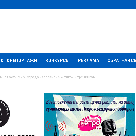
ФОТОРЕПОРТАЖИ
КОНКУРСЫ
РЕКЛАМА
ОБРАТНАЯ С
»: власти Мирнограда «заразились» тягой к тренингам
ностным ростом»:
а «заразились» тягой