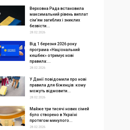
Верховна Рада встановила
максимальний рівень виплат
сім’ям загиблих і зниклих
безвісти...
28.02.2026
Від 1 березня 2026 року
програма «Національний
кешбек» отримує нові
правила:...
28.02.2026
У Данії повідомили про нові
правила для біженців: кому
можуть відмовити...
28.02.2026
Майже три тисячі нових сімей
було створено в Україні
протягом минулого...
28.02.2026