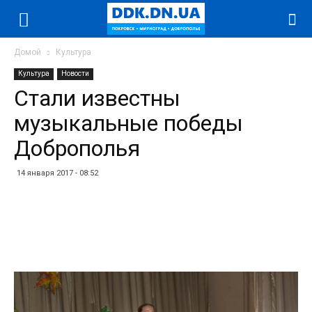
Домой
Культура
Культура
Новости
Стали известны
музыкальные победы
Доброполья
14 января 2017 - 08:52
Facebook
Twitter
Telegram
WhatsApp
Vibe