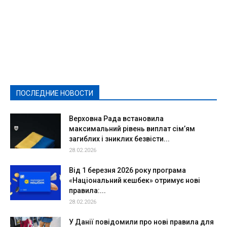
Featured
Актуально
Ваши права
Видеосюжеты
Власть
Выборы - 2021
Выборы-2020
Город
Досуг
Е-декларації
Здоровье
Конкурсы
Криминал и Происшествия
Культура
Новости
Образование
Политическая реклама
Реклама
Слово - народу
Спорт
Твори добро
Фоторепортажи
ПОСЛЕДНИЕ НОВОСТИ
Подробнее
Верховна Рада встановила
максимальний рівень виплат сім’ям
загиблих і зниклих безвісти...
28.02.2026
Від 1 березня 2026 року програма
«Національний кешбек» отримує нові
правила:...
28.02.2026
У Данії повідомили про нові правила для