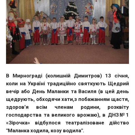
В Мирнограді (колишній Димитров) 13 січня,
коли на Україні традиційно святкують Щедрий
вечір або День Маланки та Василя (в цей день
щедрують, обходячи хати,з побажанням щастя,
здоров’я всім членам родини, розквіту
господарства та великого врожаю), в ДНЗ№1
«Зірочка» відбулося театралізоване дійство
"Маланка ходила, козу водила".