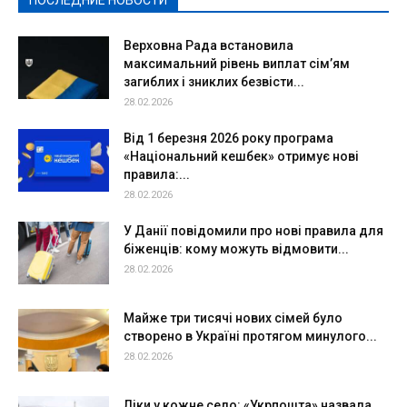
ПОСЛЕДНИЕ НОВОСТИ
Подробнее
Верховна Рада встановила
максимальний рівень виплат сім’ям
загиблих і зниклих безвісти...
28.02.2026
Від 1 березня 2026 року програма
«Національний кешбек» отримує нові
правила:...
28.02.2026
У Данії повідомили про нові правила для
біженців: кому можуть відмовити...
28.02.2026
Майже три тисячі нових сімей було
створено в Україні протягом минулого...
28.02.2026
Ліки у кожне село: «Укрпошта» назвала