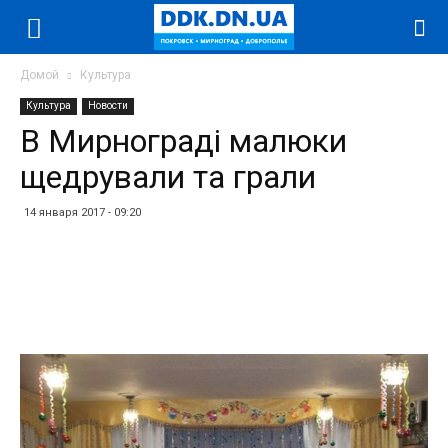
Домой
Культура
Культура
Новости
В Мирнограді малюки
щедрували та грали
14 января 2017 - 09:20
Facebook
Twitter
Telegram
WhatsApp
Vibe