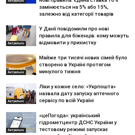
нові правила: єдина ставка 10%
Актуально
замінюється на 5% або 15%,
залежно від категорії товарів
У Данії повідомили про нові
правила для біженців: кому можуть
відмовити у прихистку
Актуально
Майже три тисячі нових сімей було
створено в Україні протягом
минулого тижня
Актуально
Ліки у кожне село: «Укрпошта»
назвала дату запуску аптечного
сервісу по всій Україні
Актуально
«цеПогода»: український
гідрометцентр ДСНС України у
тестовому режимі запускає
Актуально