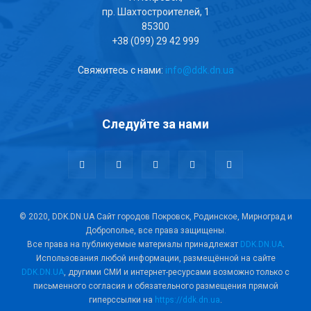
пр. Шахтостроителей, 1
85300
+38 (099) 29 42 999
Свяжитесь с нами:
info@ddk.dn.ua
Следуйте за нами
© 2020, DDK.DN.UA Сайт городов Покровск, Родинское, Мирноград и
Доброполье, все права защищены.
Все права на публикуемые материалы принадлежат
DDK.DN.UA
.
Использования любой информации, размещённой на сайте
DDK.DN.UA
, другими СМИ и интернет-ресурсами возможно только с
письменного согласия и обязательного размещения прямой
гиперссылки на
https://ddk.dn.ua
.