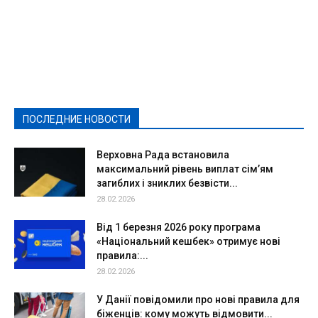
Featured
Актуально
Ваши права
Видеосюжеты
Власть
Выборы - 2021
Выборы-2020
Город
Досуг
Е-декларації
Здоровье
Конкурсы
Криминал и Происшествия
Культура
Новости
Образование
Политическая реклама
Реклама
Слово - народу
Спорт
Твори добро
Фоторепортажи
ПОСЛЕДНИЕ НОВОСТИ
Подробнее
Верховна Рада встановила
максимальний рівень виплат сім’ям
загиблих і зниклих безвісти...
28.02.2026
Від 1 березня 2026 року програма
«Національний кешбек» отримує нові
правила:...
28.02.2026
У Данії повідомили про нові правила для
біженців: кому можуть відмовити...