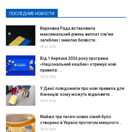
Политическая реклама
Реклама
Слово - народу
Спорт
Твори добро
Фоторепортажи
ПОСЛЕДНИЕ НОВОСТИ
Подробнее
Верховна Рада встановила
максимальний рівень виплат сім’ям
загиблих і зниклих безвісти...
28.02.2026
Від 1 березня 2026 року програма
«Національний кешбек» отримує нові
правила:...
28.02.2026
У Данії повідомили про нові правила для
біженців: кому можуть відмовити...
28.02.2026
Майже три тисячі нових сімей було
створено в Україні протягом минулого...
28.02.2026