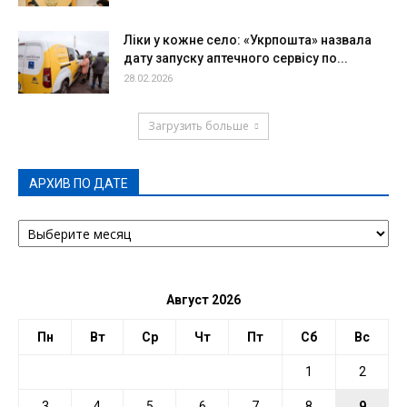
Ліки у кожне село: «Укрпошта» назвала
дату запуску аптечного сервісу по...
28.02.2026
Загрузить больше
АРХИВ ПО ДАТЕ
АРХИВ
ПО
ДАТЕ
Август 2026
Пн
Вт
Ср
Чт
Пт
Сб
Вс
1
2
3
4
5
6
7
8
9