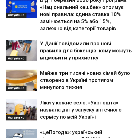
Від 1 березня 2026 року програма
«Національний кешбек» отримує
нові правила: єдина ставка 10%
Актуально
замінюється на 5% або 15%,
залежно від категорії товарів
У Данії повідомили про нові
правила для біженців: кому можуть
відмовити у прихистку
Актуально
Майже три тисячі нових сімей було
створено в Україні протягом
минулого тижня
Актуально
Ліки у кожне село: «Укрпошта»
назвала дату запуску аптечного
сервісу по всій Україні
Актуально
«цеПогода»: український