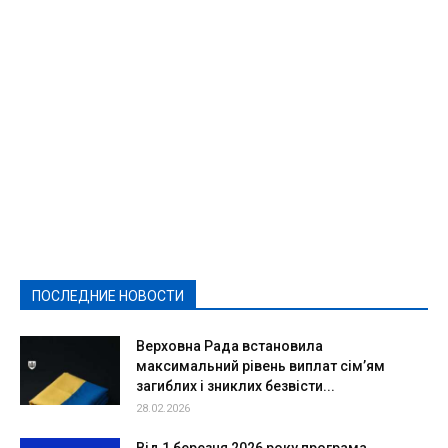
Featured
Актуально
Ваши права
Видеосюжеты
Власть
Выборы - 2021
Выборы-2020
Город
Досуг
Е-декларації
Здоровье
Конкурсы
Криминал и Происшествия
Культура
Новости
Образование
Политическая реклама
Реклама
Слово - народу
Спорт
Твори добро
Фоторепортажи
ПОСЛЕДНИЕ НОВОСТИ
Подробнее
Верховна Рада встановила
максимальний рівень виплат сім’ям
загиблих і зниклих безвісти...
28.02.2026