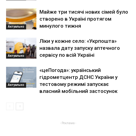
Майже три тисячі нових сімей було
створено в Україні протягом
минулого тижня
Актуально
Ліки у кожне село: «Укрпошта»
назвала дату запуску аптечного
сервісу по всій Україні
Актуально
«цеПогода»: український
гідрометцентр ДСНС України у
тестовому режимі запускає
Актуально
власний мобільний застосунок
- Реклама -