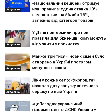
«Національний кешбек» отримує
нові правила: єдина ставка 10%
Актуально
замінюється на 5% або 15%,
залежно від категорії товарів
У Данії повідомили про нові
правила для біженців: кому можуть
відмовити у прихистку
Актуально
Майже три тисячі нових сімей було
створено в Україні протягом
минулого тижня
Актуально
Ліки у кожне село: «Укрпошта»
назвала дату запуску аптечного
сервісу по всій Україні
Актуально
«цеПогода»: український
гідрометцентр ДСНС України у