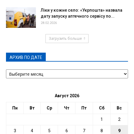
Ліки у кожне село: «Укрпошта» назвала
дату запуску аптечного сервісу по...
28.02.2026
Загрузить больше
АРХИВ ПО ДАТЕ
АРХИВ
ПО
ДАТЕ
Август 2026
Пн
Вт
Ср
Чт
Пт
Сб
Вс
1
2
3
4
5
6
7
8
9