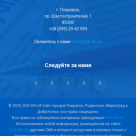
г. Покровск,
пр. Шахтостроителей, 1
85300
+38 (099) 29 42 999
Свяжитесь с нами:
info@ddk.dn.ua
Следуйте за нами
© 2020, DDK.DN.UA Сайт городов Покровск, Родинское, Мирноград и
Доброполье, все права защищены.
Все права на публикуемые материалы принадлежат
DDK.DN.UA
.
Использования любой информации, размещённой на сайте
DDK.DN.UA
, другими СМИ и интернет-ресурсами возможно только с