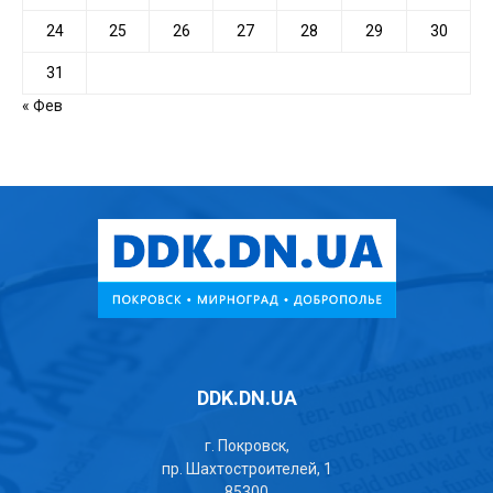
24
25
26
27
28
29
30
31
« Фев
DDK.DN.UA
г. Покровск,
пр. Шахтостроителей, 1
85300