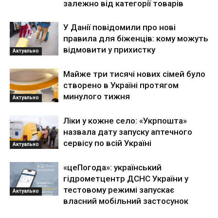
залежно від категорії товарів
У Данії повідомили про нові
правила для біженців: кому можуть
відмовити у прихистку
Актуально
Майже три тисячі нових сімей було
створено в Україні протягом
минулого тижня
Актуально
Ліки у кожне село: «Укрпошта»
назвала дату запуску аптечного
сервісу по всій Україні
Актуально
«цеПогода»: український
гідрометцентр ДСНС України у
тестовому режимі запускає
Актуально
власний мобільний застосунок