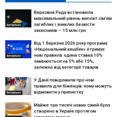
Верховна Рада встановила
максимальний рівень виплат сім’ям
загиблих і зниклих безвісти
Актуально
захисників — 15 млн грн
Від 1 березня 2026 року програма
«Національний кешбек» отримує
нові правила: єдина ставка 10%
Актуально
замінюється на 5% або 15%,
залежно від категорії товарів
У Данії повідомили про нові
правила для біженців: кому можуть
відмовити у прихистку
Актуально
Майже три тисячі нових сімей було
створено в Україні протягом
минулого тижня