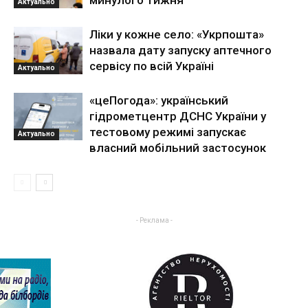
Актуально
Ліки у кожне село: «Укрпошта»
назвала дату запуску аптечного
сервісу по всій Україні
Актуально
«цеПогода»: український
гідрометцентр ДСНС України у
тестовому режимі запускає
Актуально
власний мобільний застосунок
- Реклама -