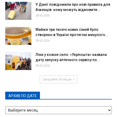
У Данії повідомили про нові правила для
біженців: кому можуть відмовити...
28.02.2026
Майже три тисячі нових сімей було
створено в Україні протягом минулого...
28.02.2026
Ліки у кожне село: «Укрпошта» назвала
дату запуску аптечного сервісу по...
28.02.2026
Загрузить больше
АРХИВ ПО ДАТЕ
АРХИВ
ПО
ДАТЕ