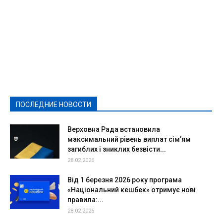
Featured
Актуально
Ваши права
Видеосюжеты
Власть
Выборы - 2021
Выборы-2020
Город
Досуг
Е-декларації
Здоровье
Конкурсы
Криминал и Происшествия
Культура
Новости
Образование
Политическая реклама
Реклама
Слово - народу
Спорт
Твори добро
Фоторепортажи
ПОСЛЕДНИЕ НОВОСТИ
Подробнее
Верховна Рада встановила
максимальний рівень виплат сім’ям
загиблих і зниклих безвісти...
28.02.2026
Від 1 березня 2026 року програма
«Національний кешбек» отримує нові
правила:...
28.02.2026