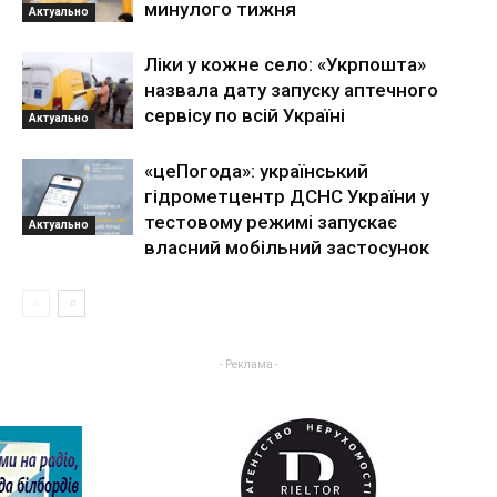
минулого тижня
Актуально
Ліки у кожне село: «Укрпошта»
назвала дату запуску аптечного
сервісу по всій Україні
Актуально
«цеПогода»: український
гідрометцентр ДСНС України у
тестовому режимі запускає
Актуально
власний мобільний застосунок
- Реклама -