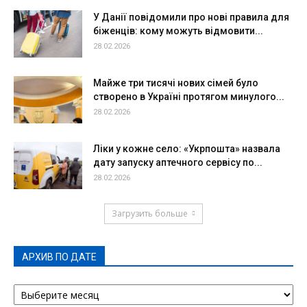
У Данії повідомили про нові правила для
біженців: кому можуть відмовити...
28.02.2026
Майже три тисячі нових сімей було
створено в Україні протягом минулого...
28.02.2026
Ліки у кожне село: «Укрпошта» назвала
дату запуску аптечного сервісу по...
28.02.2026
Загрузить больше
АРХИВ ПО ДАТЕ
АРХИВ
ПО