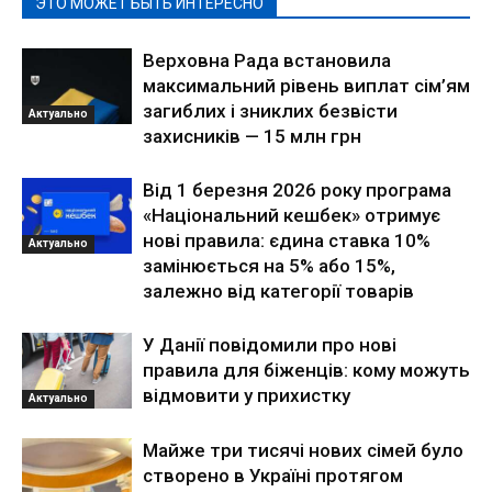
ЭТО МОЖЕТ БЫТЬ ИНТЕРЕСНО
Верховна Рада встановила
максимальний рівень виплат сім’ям
загиблих і зниклих безвісти
Актуально
захисників — 15 млн грн
Від 1 березня 2026 року програма
«Національний кешбек» отримує
нові правила: єдина ставка 10%
Актуально
замінюється на 5% або 15%,
залежно від категорії товарів
У Данії повідомили про нові
правила для біженців: кому можуть
відмовити у прихистку
Актуально
Майже три тисячі нових сімей було
створено в Україні протягом