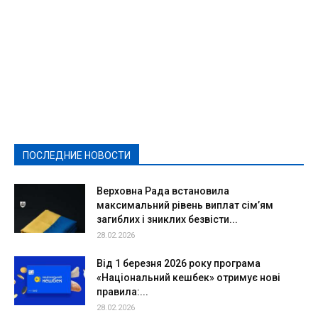
Featured
Актуально
Ваши права
Видеосюжеты
Власть
Выборы - 2021
Выборы-2020
Город
Досуг
Е-декларації
Здоровье
Конкурсы
Криминал и Происшествия
Культура
Новости
Образование
Политическая реклама
Реклама
Слово - народу
Спорт
Твори добро
Фоторепортажи
ПОСЛЕДНИЕ НОВОСТИ
Подробнее
Верховна Рада встановила
максимальний рівень виплат сім’ям
загиблих і зниклих безвісти...
28.02.2026
Від 1 березня 2026 року програма
«Національний кешбек» отримує нові
правила:...
28.02.2026