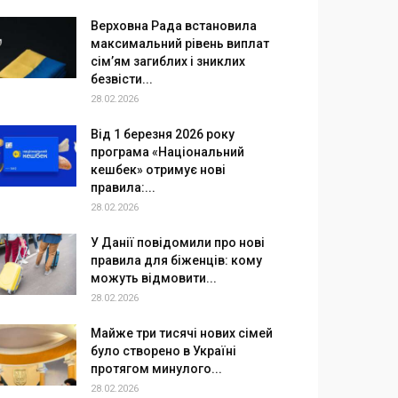
Верховна Рада встановила
максимальний рівень виплат
сім’ям загиблих і зниклих
безвісти...
28.02.2026
Від 1 березня 2026 року
програма «Національний
кешбек» отримує нові
правила:...
28.02.2026
У Данії повідомили про нові
правила для біженців: кому
можуть відмовити...
28.02.2026
Майже три тисячі нових сімей
було створено в Україні
протягом минулого...
28.02.2026