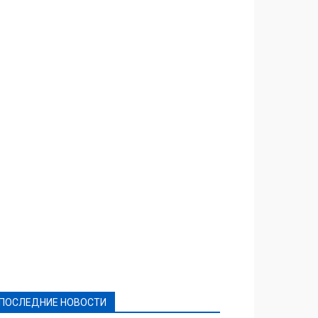
Featured
Актуально
Ваши права
Видеосюжеты
Власть
Выборы - 2021
Выборы-2020
Город
Досуг
Е-декларації
Здоровье
Конкурсы
Криминал и Происшествия
Культура
Новости
Образование
Политическая реклама
Реклама
Слово - народу
Спорт
Твори добро
Фоторепортажи
ПОСЛЕДНИЕ НОВОСТИ
Подробнее