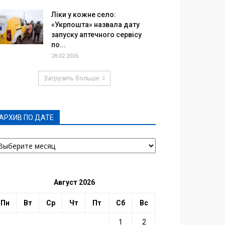
Ліки у кожне село:
«Укрпошта» назвала дату
запуску аптечного сервісу
по...
28.02.2026
Загрузить больше
АРХИВ ПО ДАТЕ
РХИВ
О
АТЕ
Август 2026
Пн
Вт
Ср
Чт
Пт
Сб
Вс
1
2