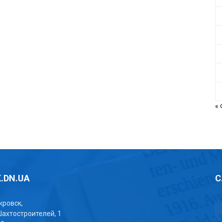
«
.DN.UA
С
окровск,
Шахтостроителей, 1