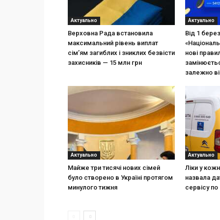
Актуально
Актуально
Верховна Рада встановила
Від 1 бере
максимальний рівень виплат
«Національ
сім’ям загиблих і зниклих безвісти
нові прави
захисників — 15 млн грн
замінюєтьс
залежно ві
Актуально
Актуально
Майже три тисячі нових сімей
Ліки у кож
було створено в Україні протягом
назвала да
минулого тижня
сервісу по 