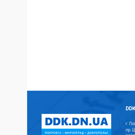
DDK
г. П
пр. 