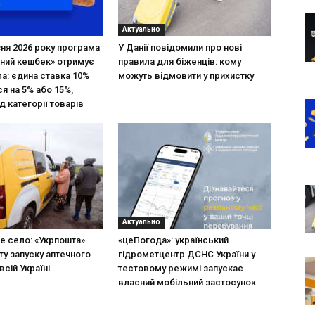
Актуально
зня 2026 року програма
У Данії повідомили про нові
ний кешбек» отримує
правила для біженців: кому
ла: єдина ставка 10%
можуть відмовити у прихистку
я на 5% або 15%,
д категорії товарів
Актуально
не село: «Укрпошта»
«цеПогода»: український
ту запуску аптечного
гідрометцентр ДСНС України у
всій Україні
тестовому режимі запускає
власний мобільний застосунок