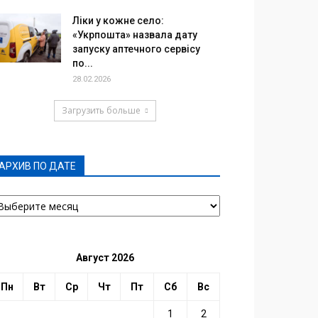
Ліки у кожне село:
«Укрпошта» назвала дату
запуску аптечного сервісу
по...
28.02.2026
Загрузить больше
АРХИВ ПО ДАТЕ
РХИВ
О
АТЕ
Август 2026
Пн
Вт
Ср
Чт
Пт
Сб
Вс
1
2