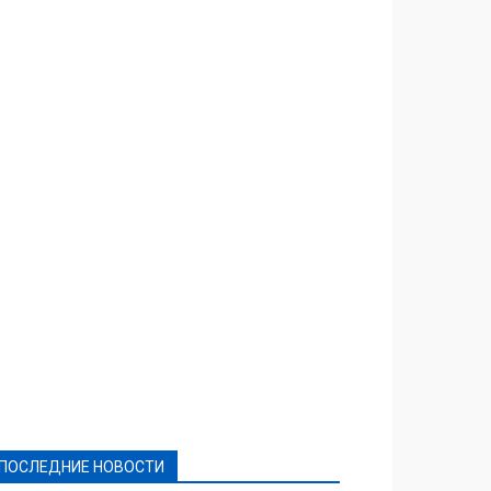
Featured
Актуально
Ваши права
Видеосюжеты
Власть
Выборы - 2021
Выборы-2020
Город
Досуг
Е-декларації
Здоровье
Конкурсы
Криминал и Происшествия
Культура
Новости
Образование
Политическая реклама
Реклама
Слово - народу
Спорт
Твори добро
Фоторепортажи
ПОСЛЕДНИЕ НОВОСТИ
Подробнее