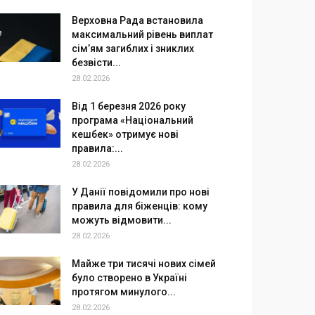
Верховна Рада встановила
максимальний рівень виплат
сім’ям загиблих і зниклих
безвісти...
28.02.2026
Від 1 березня 2026 року
програма «Національний
кешбек» отримує нові
правила:...
28.02.2026
У Данії повідомили про нові
правила для біженців: кому
можуть відмовити...
28.02.2026
Майже три тисячі нових сімей
було створено в Україні
протягом минулого...
28.02.2026