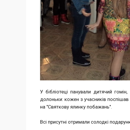
У бібліотеці панували дитячий гомін,
долоньки: кожен з учасників поспішав 
на "Святкову ялинку побажань".
Всі присутні отримали солодкі подарун