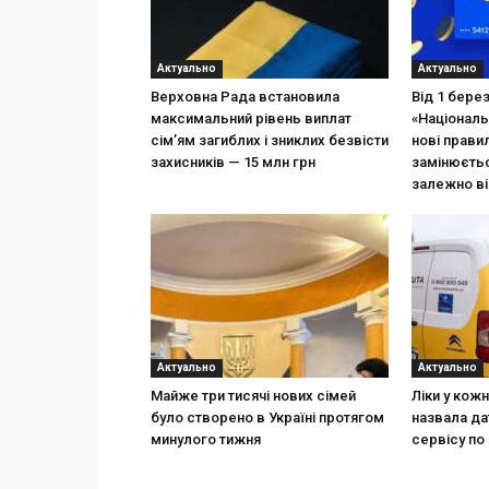
Актуально
Актуально
Верховна Рада встановила
Від 1 бере
максимальний рівень виплат
«Національ
сім’ям загиблих і зниклих безвісти
нові прави
захисників — 15 млн грн
замінюєтьс
залежно ві
Актуально
Актуально
Майже три тисячі нових сімей
Ліки у кож
було створено в Україні протягом
назвала да
минулого тижня
сервісу по 