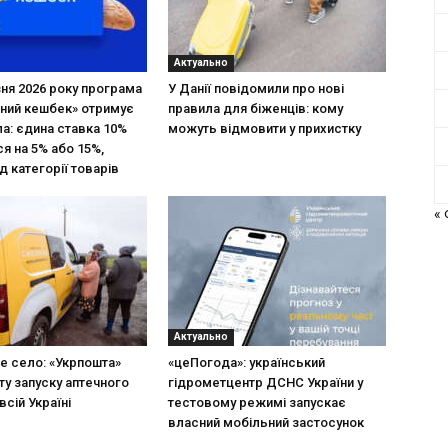
Актуально
зня 2026 року програма
У Данії повідомили про нові
ний кешбек» отримує
правила для біженців: кому
ла: єдина ставка 10%
можуть відмовити у прихистку
я на 5% або 15%,
д категорії товарів
«
Актуально
не село: «Укрпошта»
«цеПогода»: український
ту запуску аптечного
гідрометцентр ДСНС України у
всій Україні
тестовому режимі запускає
власний мобільний застосунок