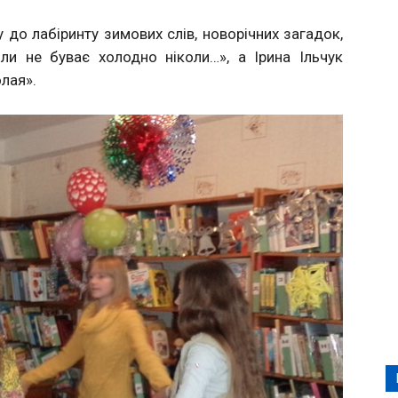
 до лабіринту зимових слів, новорічних загадок,
и не буває холодно ніколи…», а Ірина Ільчук
лая».