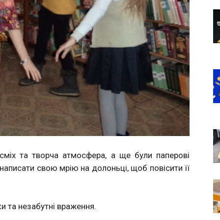
 сміх та творча атмосфера, а ще були паперові
написати свою мрію на долоньці, щоб повісити її
ки та незабутні враження.