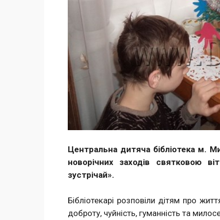
Центральна дитяча бібліотека м. М
новорічних заходів святковою ві
зустрічай».
Бібліотекарі розповіли дітям про жит
доброту, чуйність, гуманність та милос