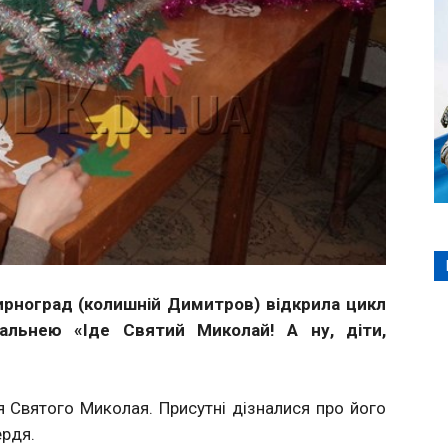
ирноград (колишній Димитров) відкрила цикл
тальнею «Іде Святий Миколай! А ну, діти,
тя Святого Миколая. Присутні дізналися про його
ердя.