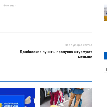
- Реклама -
Следующая статья
Донбасские пункты пропуска штурмуют
меньше
А
П
Д