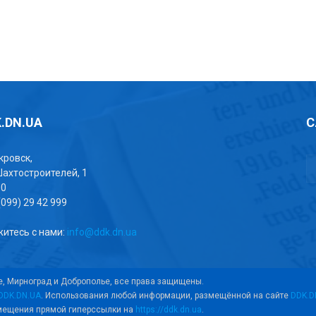
.DN.UA
С
окровск,
Шахтостроителей, 1
00
(099) 29 42 999
итесь с нами:
info@ddk.dn.ua
е, Мирноград и Доброполье, все права защищены.
DDK.DN.UA
. Использования любой информации, размещённой на сайте
DDK.D
змещения прямой гиперссылки на
https://ddk.dn.ua
.