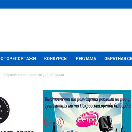
ФОТОРЕПОРТАЖИ
КОНКУРСЫ
РЕКЛАМА
ОБРАТНАЯ С
ь прикрасили паперовими долоньками
нку побажань
ровими долоньками