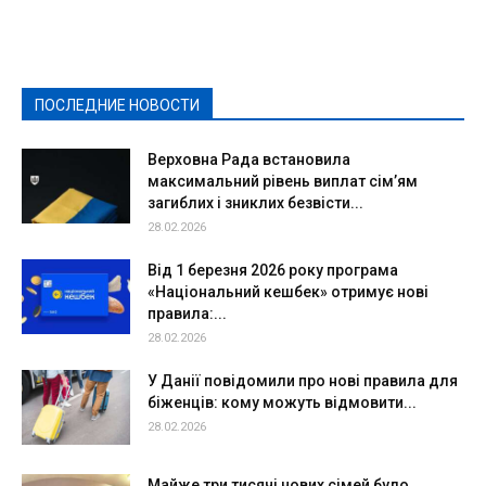
Выборы-2020
Город
Досуг
Е-декларації
Здоровье
Конкурсы
Криминал и Происшествия
Культура
Новости
Образование
Политическая реклама
Реклама
Слово - народу
Спорт
Твори добро
Фоторепортажи
ПОСЛЕДНИЕ НОВОСТИ
Подробнее
Верховна Рада встановила
максимальний рівень виплат сім’ям
загиблих і зниклих безвісти...
28.02.2026
Від 1 березня 2026 року програма
«Національний кешбек» отримує нові
правила:...
28.02.2026
У Данії повідомили про нові правила для
біженців: кому можуть відмовити...
28.02.2026
Майже три тисячі нових сімей було