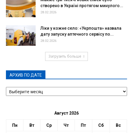
створено в Україні протягом минулого...
28.02.2026
Ліки у кожне село: «Укрпошта» назвала
дату запуску аптечного сервісу по...
28.02.2026
Загрузить больше
АРХИВ ПО ДАТЕ
АРХИВ
ПО
ДАТЕ
Август 2026
Пн
Вт
Ср
Чт
Пт
Сб
Вс