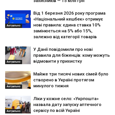
захисників — 15 млн грн
Від 1 березня 2026 року програма
«Національний кешбек» отримує
нові правила: єдина ставка 10%
Актуально
замінюється на 5% або 15%,
залежно від категорії товарів
У Данії повідомили про нові
правила для біженців: кому можуть
відмовити у прихистку
Актуально
Майже три тисячі нових сімей було
створено в Україні протягом
минулого тижня
Актуально
Ліки у кожне село: «Укрпошта»
назвала дату запуску аптечного
сервісу по всій Україні
Актуально