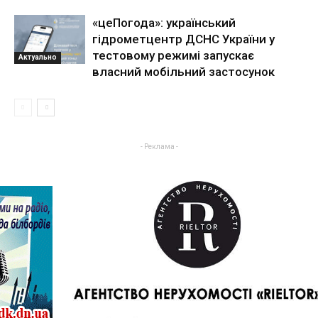
«цеПогода»: український
гідрометцентр ДСНС України у
тестовому режимі запускає
Актуально
власний мобільний застосунок
- Реклама -