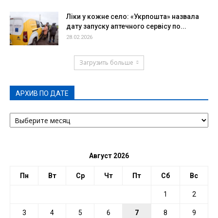
Ліки у кожне село: «Укрпошта» назвала
дату запуску аптечного сервісу по...
28.02.2026
Загрузить больше
АРХИВ ПО ДАТЕ
АРХИВ
ПО
ДАТЕ
Август 2026
Пн
Вт
Ср
Чт
Пт
Сб
Вс
1
2
3
4
5
6
7
8
9