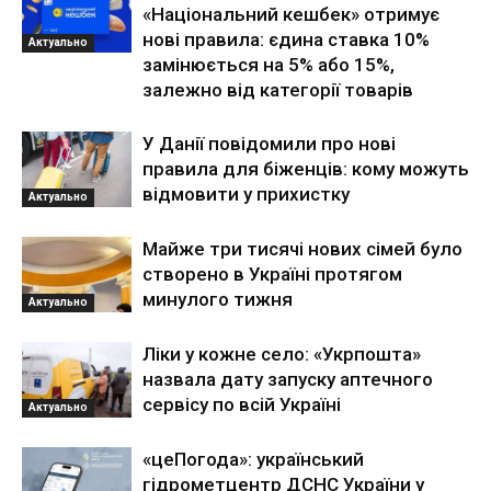
«Національний кешбек» отримує
нові правила: єдина ставка 10%
Актуально
замінюється на 5% або 15%,
залежно від категорії товарів
У Данії повідомили про нові
правила для біженців: кому можуть
відмовити у прихистку
Актуально
Майже три тисячі нових сімей було
створено в Україні протягом
минулого тижня
Актуально
Ліки у кожне село: «Укрпошта»
назвала дату запуску аптечного
сервісу по всій Україні
Актуально
«цеПогода»: український
гідрометцентр ДСНС України у