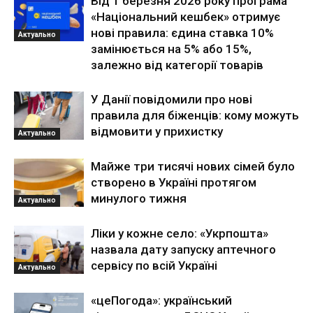
Від 1 березня 2026 року програма
«Національний кешбек» отримує
нові правила: єдина ставка 10%
Актуально
замінюється на 5% або 15%,
залежно від категорії товарів
У Данії повідомили про нові
правила для біженців: кому можуть
відмовити у прихистку
Актуально
Майже три тисячі нових сімей було
створено в Україні протягом
минулого тижня
Актуально
Ліки у кожне село: «Укрпошта»
назвала дату запуску аптечного
сервісу по всій Україні
Актуально
«цеПогода»: український