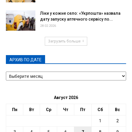
Ліки у кожне село: «Укрпошта» назвала
дату запуску аптечного сервісу по...
28.02.2026
Загрузить больше
АРХИВ ПО ДАТЕ
АРХИВ
ПО
ДАТЕ
Август 2026
Пн
Вт
Ср
Чт
Пт
Сб
Вс
1
2