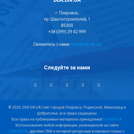
г. Покровск,
пр. Шахтостроителей, 1
85300
+38 (099) 29 42 999
Свяжитесь с нами:
info@ddk.dn.ua
Следуйте за нами
© 2020, DDK.DN.UA Сайт городов Покровск, Родинское, Мирноград и
Доброполье, все права защищены.
Все права на публикуемые материалы принадлежат
DDK.DN.UA
.
Использования любой информации, размещённой на сайте
DDK.DN.UA
, другими СМИ и интернет-ресурсами возможно только с