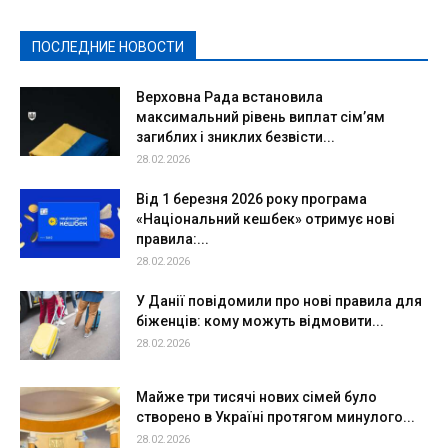
Политическая реклама
Реклама
Слово - народу
Спорт
Твори добро
Фоторепортажи
ПОСЛЕДНИЕ НОВОСТИ
Подробнее
Верховна Рада встановила
максимальний рівень виплат сім’ям
загиблих і зниклих безвісти...
28.02.2026
Від 1 березня 2026 року програма
«Національний кешбек» отримує нові
правила:...
28.02.2026
У Данії повідомили про нові правила для
біженців: кому можуть відмовити...
28.02.2026
Майже три тисячі нових сімей було
створено в Україні протягом минулого...
28.02.2026