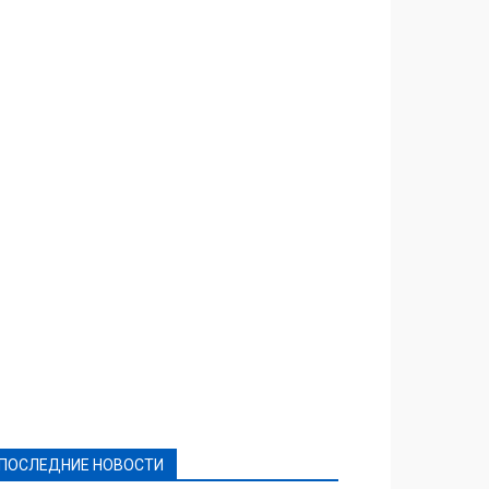
Featured
Актуально
Ваши права
Видеосюжеты
Власть
Выборы - 2021
Выборы-2020
Город
Досуг
Е-декларації
Здоровье
Конкурсы
Криминал и Происшествия
Культура
Новости
Образование
Политическая реклама
Реклама
Слово - народу
Спорт
Твори добро
Фоторепортажи
ПОСЛЕДНИЕ НОВОСТИ
Подробнее