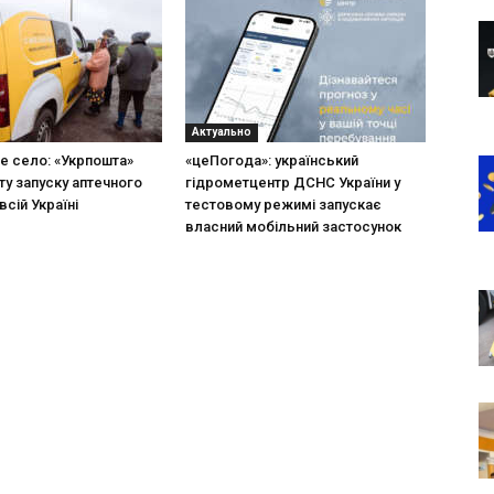
Актуально
не село: «Укрпошта»
«цеПогода»: український
ту запуску аптечного
гідрометцентр ДСНС України у
всій Україні
тестовому режимі запускає
власний мобільний застосунок