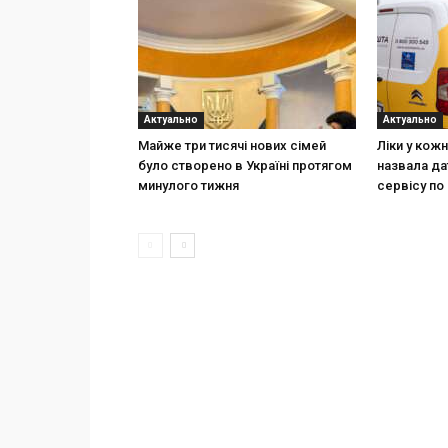
Актуально
Актуально
Майже три тисячі нових сімей
Ліки у кож
було створено в Україні протягом
назвала да
минулого тижня
сервісу по 