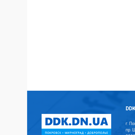
DDK
г. П
пр. 