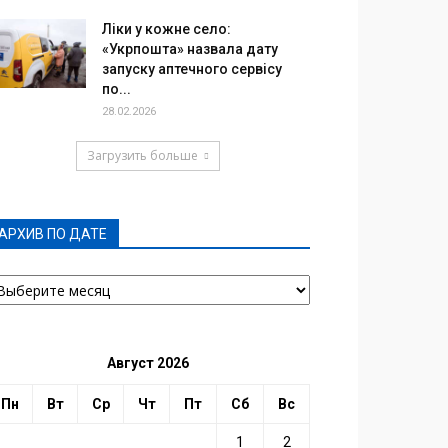
Ліки у кожне село:
«Укрпошта» назвала дату
запуску аптечного сервісу
по...
28.02.2026
Загрузить больше
АРХИВ ПО ДАТЕ
РХИВ
О
АТЕ
Август 2026
Пн
Вт
Ср
Чт
Пт
Сб
Вс
1
2