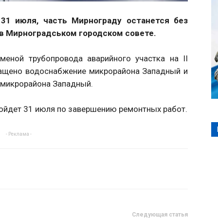
 31 июля, часть Мирнограду останется без
в Мирноградськом городском совете.
аменой трубопровода аварийного участка на II
ащено водоснабжение микрорайона Западный и
о микрорайона Западный.
ойдет 31 июля по завершению ремонтных работ.
- Реклама -
Следующая статья