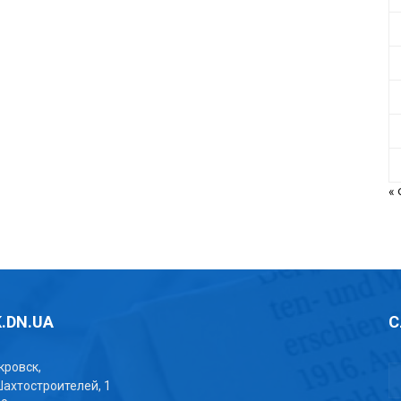
«
.DN.UA
С
окровск,
Шахтостроителей, 1