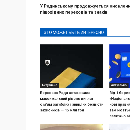
У Родинському продовжується оновлен
пішохідних переходів та знаків
ЭТО МОЖЕТ БЫТЬ ИНТЕРЕСНО
Актуально
Актуально
Верховна Рада встановила
Від 1 бере
максимальний рівень виплат
«Національ
сім’ям загиблих і зниклих безвісти
нові прави
захисників — 15 млн грн
замінюєтьс
залежно ві