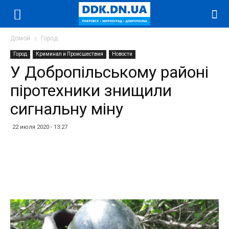
Домой
Город
Город
Криминал и Происшествия
Новости
У Добропільському районі
піротехники знищили
сигнальну міну
22 июля 2020 - 13:27
Facebook
Twitter
Telegram
WhatsApp
Vibe