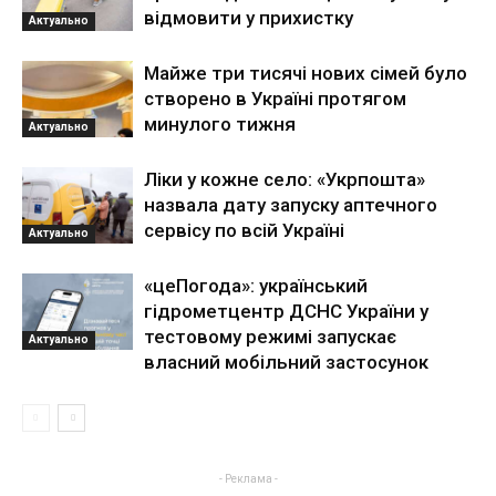
відмовити у прихистку
Актуально
Майже три тисячі нових сімей було
створено в Україні протягом
минулого тижня
Актуально
Ліки у кожне село: «Укрпошта»
назвала дату запуску аптечного
сервісу по всій Україні
Актуально
«цеПогода»: український
гідрометцентр ДСНС України у
тестовому режимі запускає
Актуально
власний мобільний застосунок
- Реклама -