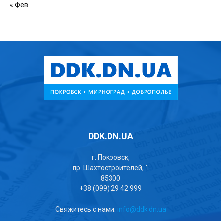
« Фев
DDK.DN.UA
г. Покровск,
пр. Шахтостроителей, 1
85300
+38 (099) 29 42 999
Свяжитесь с нами:
info@ddk.dn.ua