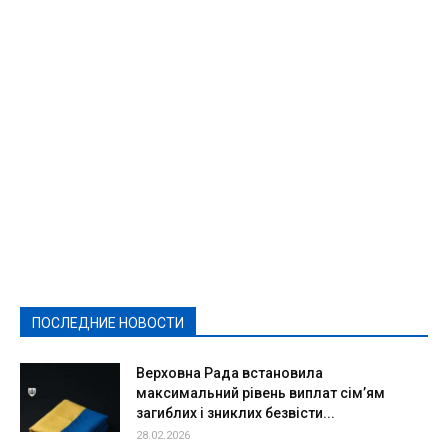
Featured
Актуально
Ваши права
Видеосюжеты
Власть
Выборы - 2021
Выборы-2020
Город
Досуг
Е-декларації
Здоровье
Конкурсы
Криминал и Происшествия
Культура
Новости
Образование
Политическая реклама
Реклама
Слово - народу
Спорт
Твори добро
Фоторепортажи
ПОСЛЕДНИЕ НОВОСТИ
Подробнее
Верховна Рада встановила
максимальний рівень виплат сім’ям
загиблих і зниклих безвісти...
28.02.2026