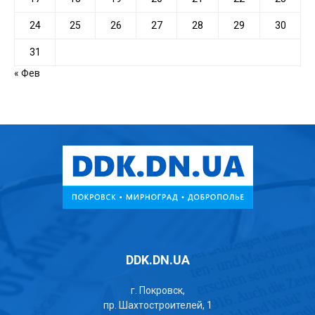
24
25
26
27
28
29
30
31
« Фев
DDK.DN.UA
г. Покровск,
пр. Шахтостроителей, 1