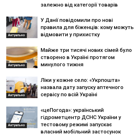
залежно від категорії товарів
У Данії повідомили про нові
правила для біженців: кому можуть
відмовити у прихистку
Актуально
Майже три тисячі нових сімей було
створено в Україні протягом
минулого тижня
Актуально
Ліки у кожне село: «Укрпошта»
назвала дату запуску аптечного
сервісу по всій Україні
Актуально
«цеПогода»: український
гідрометцентр ДСНС України у
тестовому режимі запускає
Актуально
власний мобільний застосунок